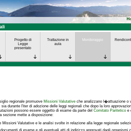
H
ali
Progetto di
Trattazione in
Monitoraggio
Rendicont
Legge
aula
presentato
siglio regionale promuove
Missioni Valutative
che analizzano l�attuazione o va
i
sia durante l'iter di adozione delle leggi regionali che dopo la loro approvazio
lutazioni possono essere oggetto di esame da parte del
Comitato Paritetico
e 
a sezione mette a disposizione:
e Missioni Valutative e le analisi svolte in relazione alla legge regionale selez
 documenti di esame e gli eventuali atti di indirizzo approvati dagli organismi c