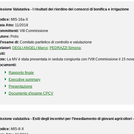
ssione Valutativa - I risultati dei riordino dei consorzi di bonifica e irrigazione
odice:
MIS-16a-X
ata Atto:
11/2018
ommittenti:
VIII Commissione
utore:
Polis
ll'esame di:
Comitato paritetico di controllo e valutazione
latori:
DEGLI ANGELI Marco;
PEDRAZZI Simona;
iti:
ote:
La MV è stata presentata in seduta congiunta con l'VIII Commissione il 15 no
ocumenti:
Rapporto finale
Executive summary
Presentazione
Documento d'esame CPCV
ssione valutativa - Esiti degli incentivi per l’insediamento di giovani agricoltori
odice:
MIS-8-X