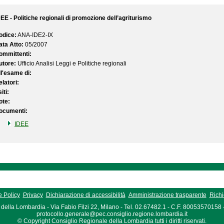
DEE - Politiche regionali di promozione dell’agriturismo
odice:
ANA-IDE2-IX
ata Atto:
05/2007
ommittenti:
utore:
Ufficio Analisi Leggi e Politiche regionali
ll'esame di:
latori:
iti:
ote:
ocumenti:
IDEE
 Policy
Privacy
Dichiarazione di accessibilità
Amministrazione trasparente
Richi
della Lombardia - Via Fabio Filzi 22, Milano - Tel. 02.67482.1 - C.F. 80053570158
protocollo.generale@pec.consiglio.regione.lombardia.it
© Copyright Consiglio Regionale della Lombardia tutti i diritti riservati.