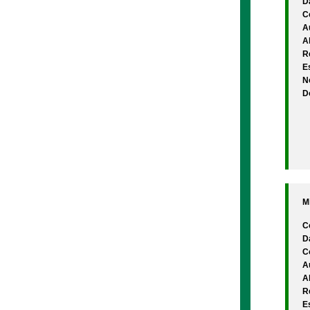
D
C
A
A
Re
Es
N
D
M
C
D
C
A
A
Re
Es