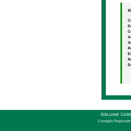
I
C
D
C
A
A
Re
Es
N
D
Note Legali
Cookie
Consiglio Regionale 