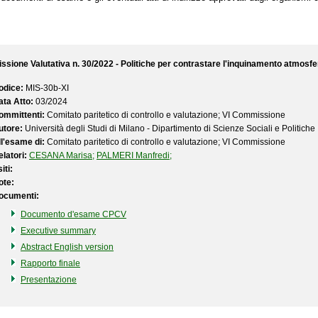
issione Valutativa n. 30/2022 - Politiche per contrastare l'inquinamento atmosfe
odice:
MIS-30b-XI
ata Atto:
03/2024
ommittenti:
Comitato paritetico di controllo e valutazione; VI Commissione
utore:
Università degli Studi di Milano - Dipartimento di Scienze Sociali e Politiche
ll'esame di:
Comitato paritetico di controllo e valutazione; VI Commissione
latori:
CESANA Marisa;
PALMERI Manfredi;
iti:
ote:
ocumenti:
Documento d'esame CPCV
Executive summary
Abstract English version
Rapporto finale
Presentazione