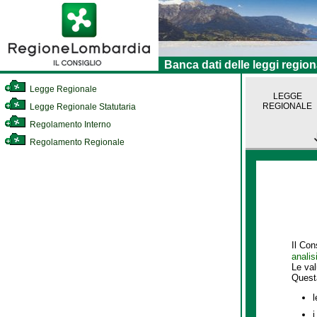
Banca dati delle leggi region
Legge Regionale
LEGGE
REGIONALE
Legge Regionale Statutaria
Regolamento Interno
Regolamento Regionale
Il Con
analis
Le va
Quest
l
i