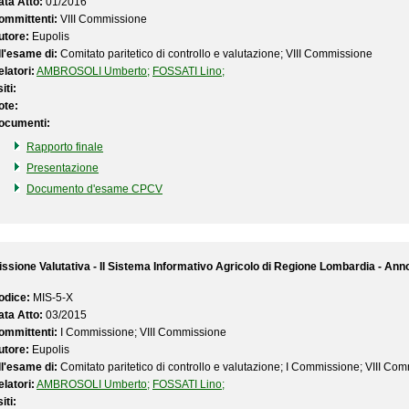
ata Atto:
01/2016
ommittenti:
VIII Commissione
utore:
Eupolis
ll'esame di:
Comitato paritetico di controllo e valutazione; VIII Commissione
latori:
AMBROSOLI Umberto;
FOSSATI Lino;
iti:
ote:
ocumenti:
Rapporto finale
Presentazione
Documento d'esame CPCV
issione Valutativa - Il Sistema Informativo Agricolo di Regione Lombardia - Ann
odice:
MIS-5-X
ata Atto:
03/2015
ommittenti:
I Commissione; VIII Commissione
utore:
Eupolis
ll'esame di:
Comitato paritetico di controllo e valutazione; I Commissione; VIII Co
latori:
AMBROSOLI Umberto;
FOSSATI Lino;
iti: