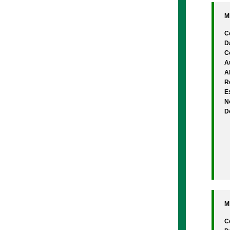
Mi
C
D
C
A
A
Re
Es
N
D
Mi
C