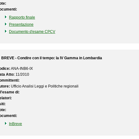
ote:
ocumenti:
Rapporto finale
Presentazione
Documento d'esame CPCV
N BREVE - Condire con il tempo: la IV Gamma in Lombardia
odice:
ANA-INB6-IX
ata Atto:
11/2010
ommittenti:
utore:
Ufficio Analisi Leggi e Politiche regionali
ll'esame di:
latori:
iti:
ote:
ocumenti:
InBreve