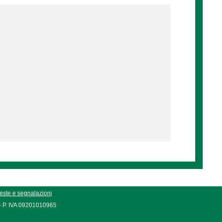
este e segnalazioni
 - P. IVA 09201010965