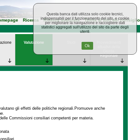
Questa banca dati utilizza solo cookie tecnici,
indispensabili per il funzionamento del sito, e cookie
omepage
Ricerca
Ricerca avanzata
Torna al sito del consiglio
per migliorare la navigazione e raccogliere dati
statistici aggregati sull'utilizzo del sito da parte degli
utenti.
azione
Valutazione
Studi
Provvedimenti
Ok
attuativi della
Giunta
Regionale
lutano gli effetti delle politiche regionali.Promuove anche
ne.
delle Commissioni consiliari competenti per materia.
ionata
onsiliari