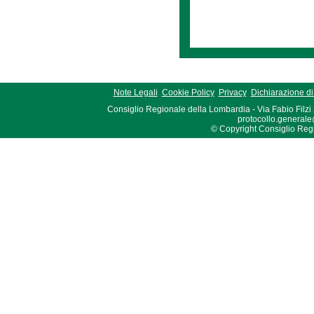
Note Legali
Cookie Policy
Privacy
Dichiarazione di 
Consiglio Regionale della Lombardia - Via Fabio Filzi
protocollo.generale
© Copyright Consiglio Region