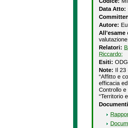
Codice:
MI
Data Atto:
Committen
Autore:
Eup
All'esame 
valutazion
Relatori:
B
Riccardo;
Esiti:
ODG n
Note:
Il 23
“Affitto e c
efficacia e
Controllo e
“Territorio 
Documenti
Rappor
Docum