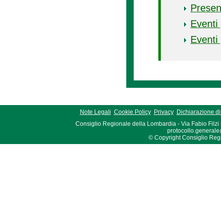
Presen
Eventi 
Eventi 
Note Legali
Cookie Policy
Privacy
Dichiarazione di 
Consiglio Regionale della Lombardia - Via Fabio Filzi
protocollo.generale
© Copyright Consiglio Region