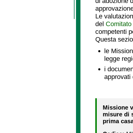
di adozione d
approvazione
Le valutazio
del
Comitato 
competenti p
Questa sezio
le Mission
legge reg
i document
approvati 
Missione va
misure di s
prima casa