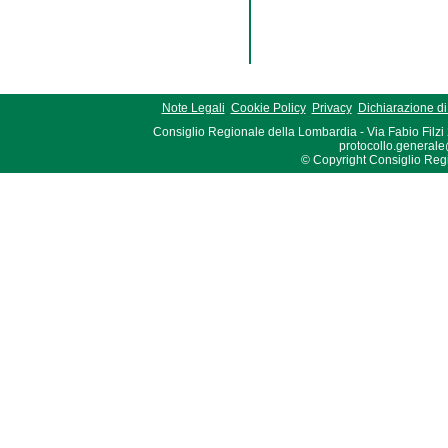
Note Legali
Cookie Policy
Privacy
Dichiarazione di 
Consiglio Regionale della Lombardia - Via Fabio Filzi
protocollo.generale
© Copyright Consiglio Region