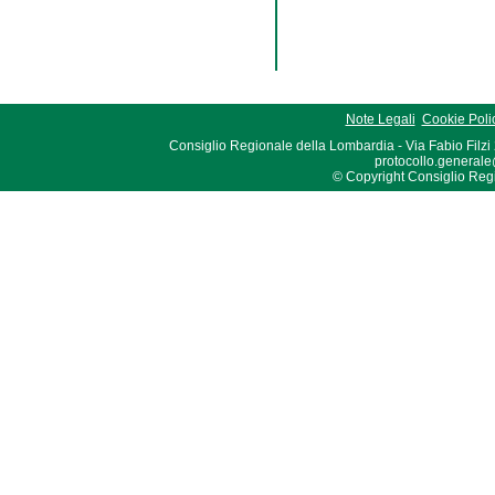
Note Legali
Cookie Poli
Consiglio Regionale della Lombardia - Via Fabio Filzi
protocollo.generale
© Copyright Consiglio Region