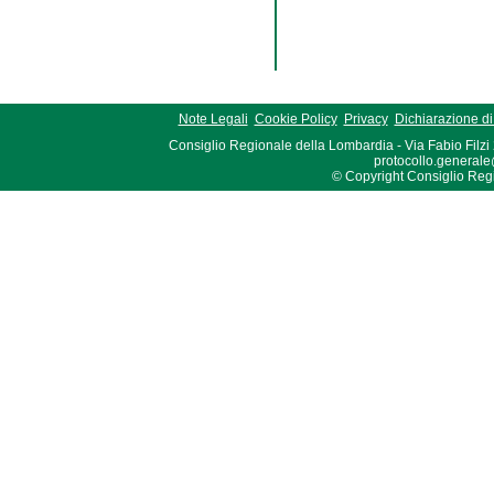
Note Legali
Cookie Policy
Privacy
Dichiarazione di 
Consiglio Regionale della Lombardia - Via Fabio Filzi
protocollo.generale
© Copyright Consiglio Region