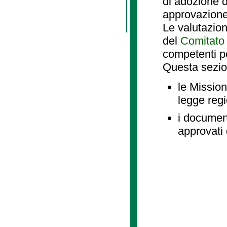
di adozione d
approvazione
Le valutazio
del
Comitato 
competenti p
Questa sezio
le Mission
legge reg
i document
approvati 