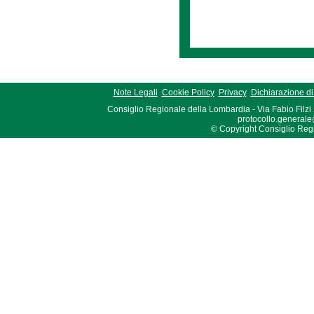
Note Legali
Cookie Policy
Privacy
Dichiarazione di 
Consiglio Regionale della Lombardia - Via Fabio Filzi
protocollo.generale
© Copyright Consiglio Region