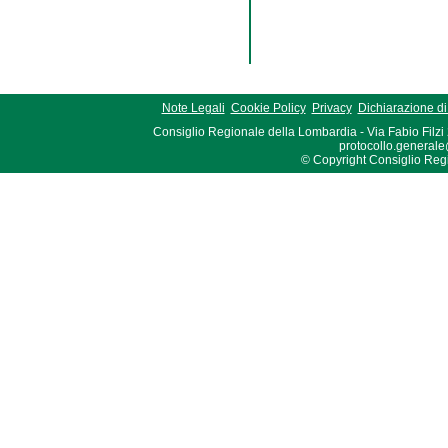
Note Legali
Cookie Policy
Privacy
Dichiarazione di 
Consiglio Regionale della Lombardia - Via Fabio Filzi
protocollo.generale
© Copyright Consiglio Region