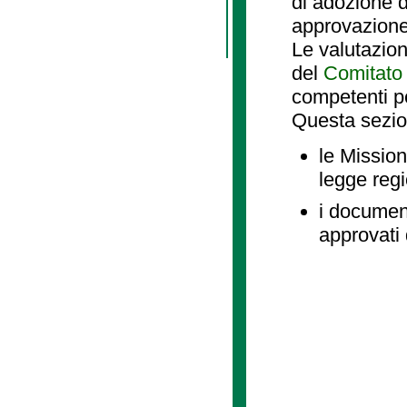
di adozione d
approvazione
Le valutazio
del
Comitato 
competenti p
Questa sezio
le Mission
legge reg
i document
approvati 