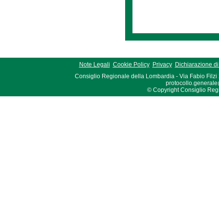
Note Legali
Cookie Policy
Privacy
Dichiarazione di 
Consiglio Regionale della Lombardia - Via Fabio Filzi
protocollo.generale
© Copyright Consiglio Region