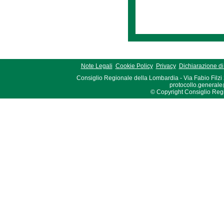
Note Legali
Cookie Policy
Privacy
Dichiarazione di 
Consiglio Regionale della Lombardia - Via Fabio Filzi
protocollo.generale
© Copyright Consiglio Region