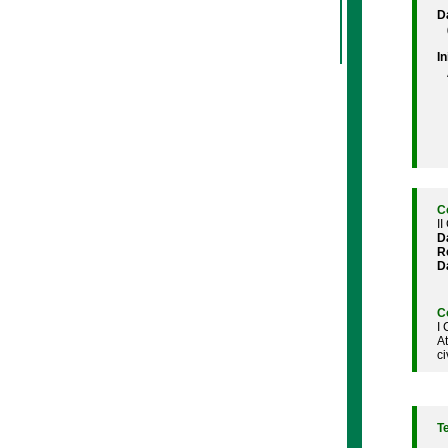
D
In
C
II
D
R
D
C
I
A
ci
T