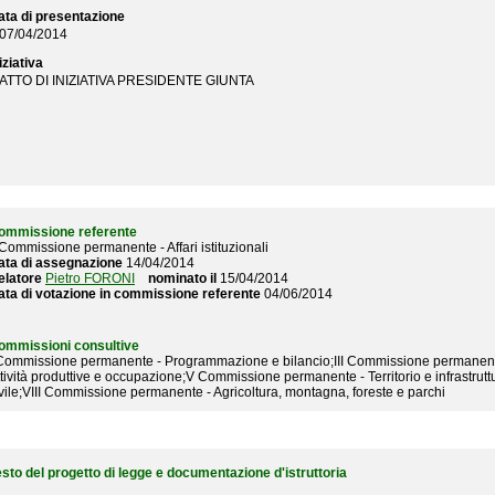
ata di presentazione
07/04/2014
iziativa
ATTO DI INIZIATIVA PRESIDENTE GIUNTA
ommissione referente
 Commissione permanente - Affari istituzionali
ata di assegnazione
14/04/2014
elatore
Pietro FORONI
nominato il
15/04/2014
ata di votazione in commissione referente
04/06/2014
ommissioni consultive
 Commissione permanente - Programmazione e bilancio;III Commissione permanente 
ttività produttive e occupazione;V Commissione permanente - Territorio e infrastr
vile;VIII Commissione permanente - Agricoltura, montagna, foreste e parchi
esto del progetto di legge e documentazione d'istruttoria