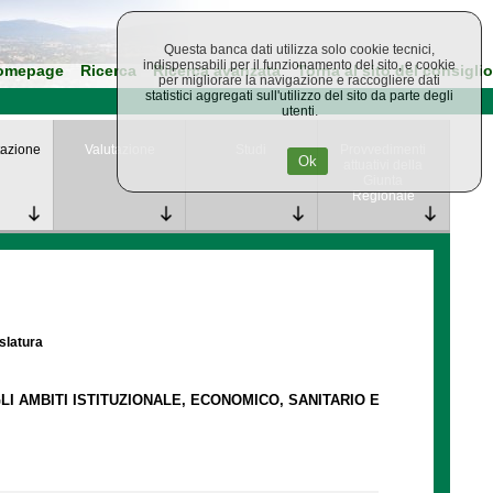
Questa banca dati utilizza solo cookie tecnici,
indispensabili per il funzionamento del sito, e cookie
omepage
Ricerca
Ricerca avanzata
Torna al sito del consiglio
per migliorare la navigazione e raccogliere dati
statistici aggregati sull'utilizzo del sito da parte degli
utenti.
azione
Valutazione
Studi
Provvedimenti
Ok
attuativi della
Giunta
Regionale
islatura
LI AMBITI ISTITUZIONALE, ECONOMICO, SANITARIO E