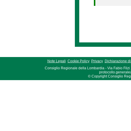
Note Legali
Cookie Policy
Privacy
Dichiarazione di 
Consiglio Regionale della Lombardia - Via Fabio Filzi
protocollo.generale
© Copyright Consiglio Region