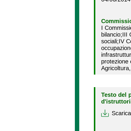
Commissio
I Commissi
bilancio;II
sociali;IV 
occupazion
infrastrut
protezione 
Agricoltura
Testo del 
d'istruttor
Scarica