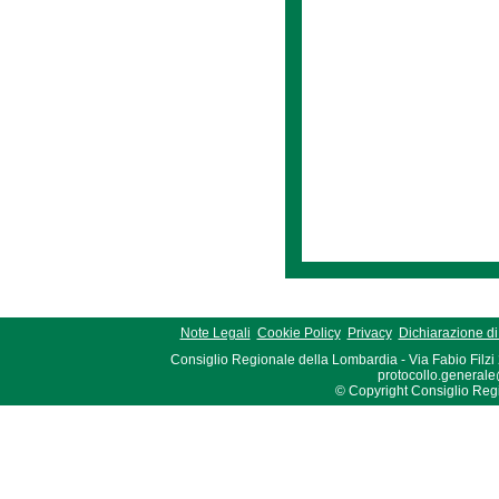
Note Legali
Cookie Policy
Privacy
Dichiarazione di 
Consiglio Regionale della Lombardia - Via Fabio Filzi
protocollo.generale
© Copyright Consiglio Region