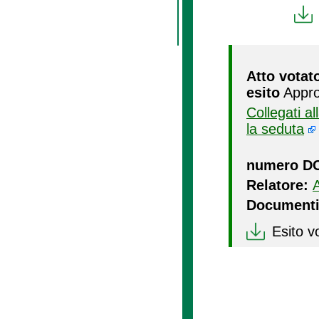
Atto votat
esito
Appro
Collegati a
la seduta
numero D
Relatore:
Documenti
Esito v