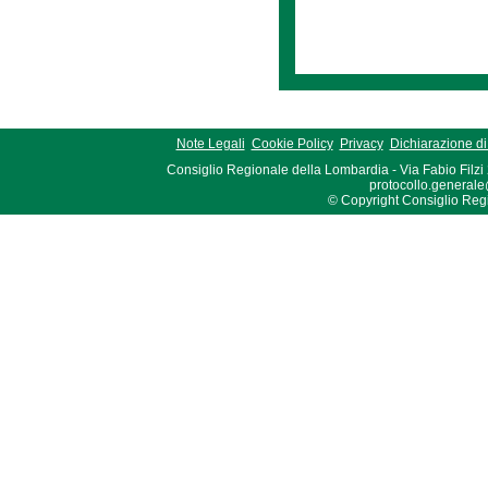
Note Legali
Cookie Policy
Privacy
Dichiarazione di 
Consiglio Regionale della Lombardia - Via Fabio Filzi
protocollo.generale
© Copyright Consiglio Region