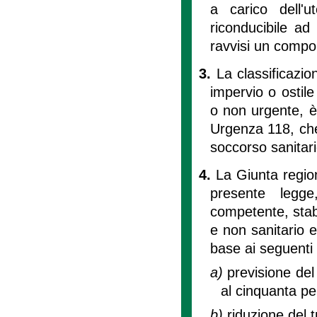
a carico dell'u
riconducibile a
ravvisi un comp
3.
La classificazio
impervio o ostile
o non urgente, è
Urgenza 118, che 
soccorso sanitari
4.
La Giunta region
presente legg
competente, stabil
e non sanitario e
base ai seguenti c
a)
previsione del
al cinquanta per
b)
riduzione del 