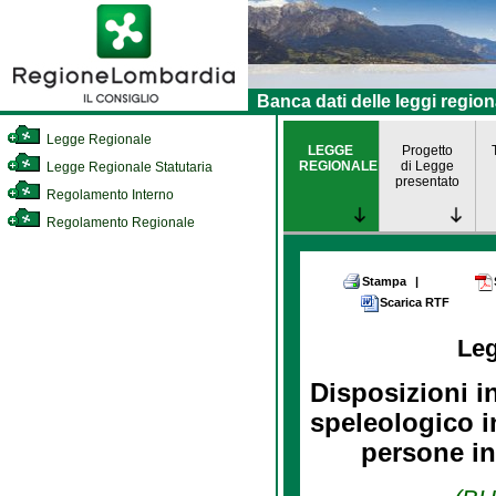
Banca dati delle leggi region
Legge Regionale
LEGGE
Progetto
REGIONALE
di Legge
Legge Regionale Statutaria
presentato
Regolamento Interno
Regolamento Regionale
Stampa
|
Scarica RTF
Le
Disposizioni in
speleologico i
persone in