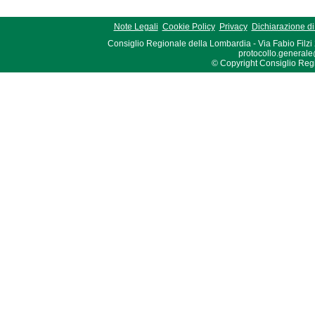
Note Legali
Cookie Policy
Privacy
Dichiarazione di 
Consiglio Regionale della Lombardia - Via Fabio Filzi
protocollo.generale
© Copyright Consiglio Region