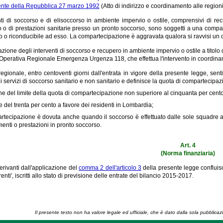
ente della Repubblica 27 marzo 1992
(Atto di indirizzo e coordinamento alle regioni
nti di soccorso e di elisoccorso in ambiente impervio o ostile, comprensivi di r
 o di prestazioni sanitarie presso un pronto soccorso, sono soggetti a una compart
mo o riconducibile ad esso. La compartecipazione è aggravata qualora si ravvisi u
azione degli interventi di soccorso e recupero in ambiente impervio o ostile a titolo 
 Operativa Regionale Emergenza Urgenza 118, che effettua l'intervento in coordinam
egionale, entro centoventi giorni dall'entrata in vigore della presente legge, sen
dei servizi di soccorso sanitario e non sanitario e definisce la quota di compartecipaz
ne del limite della quota di compartecipazione non superiore al cinquanta per cento d
e del trenta per cento a favore dei residenti in Lombardia;
rtecipazione è dovuta anche quando il soccorso è effettuato dalle sole squadre
enti o prestazioni in pronto soccorso.
Art. 4
(Norma finanziaria)
 derivanti dall'applicazione del
comma 2 dell'articolo 3
della presente legge confluisco
enti', iscritti allo stato di previsione delle entrate del bilancio 2015-2017.
Il presente testo non ha valore legale ed ufficiale, che è dato dalla sola pubblicaz