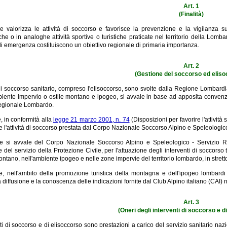
Art. 1
(Finalità)
valorizza le attività di soccorso e favorisce la prevenzione e la vigilanza sugli 
he o in analoghe attività sportive o turistiche praticate nel territorio della Lomba
di emergenza costituiscono un obiettivo regionale di primaria importanza.
Art. 2
(Gestione del soccorso ed elis
 di soccorso sanitario, compreso l'elisoccorso, sono svolte dalla Regione Lomba
biente impervio o ostile montano e ipogeo, si avvale in base ad apposita conve
egionale Lombardo.
 in conformità alla
legge 21 marzo 2001, n. 74
(Disposizioni per favorire l'attivi
l'attività di soccorso prestata dal Corpo Nazionale Soccorso Alpino e Speleologic
 si avvale del Corpo Nazionale Soccorso Alpino e Speleologico - Servizio R
 del servizio della Protezione Civile, per l'attuazione degli interventi di soccorso t
montano, nell'ambiente ipogeo e nelle zone impervie del territorio lombardo, in str
, nell'ambito della promozione turistica della montagna e dell'ipogeo lombardi 
a diffusione e la conoscenza delle indicazioni fornite dal Club Alpino italiano (CAI) ne
Art. 3
(Oneri degli interventi di soccorso e d
ti di soccorso e di elisoccorso sono prestazioni a carico del servizio sanitario nazio