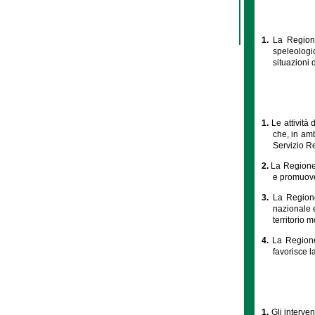
1.
La Regione 
speleologic
situazioni 
1.
Le attività
che, in am
Servizio R
2.
La Regione,
e promuove 
3.
La Regione
nazionale e
territorio 
4.
La Regione
favorisce l
1.
Gli interven