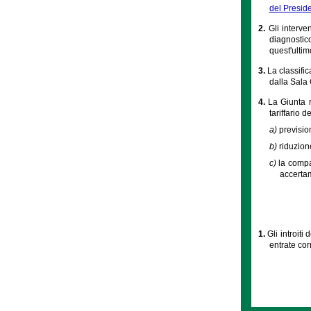
del Presid
2.
Gli interve
diagnostico
quest'ulti
3.
La classific
dalla Sala
4.
La Giunta r
tariffario 
a)
previsio
b)
riduzion
c)
la compa
accertam
1.
Gli introiti
entrate corr