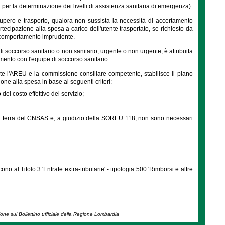
 per la determinazione dei livelli di assistenza sanitaria di emergenza).
ecupero e trasporto, qualora non sussista la necessità di accertamento
ecipazione alla spesa a carico dell'utente trasportato, se richiesto da
n comportamento imprudente.
di soccorso sanitario o non sanitario, urgente o non urgente, è attribuita
ento con l'equipe di soccorso sanitario.
tite l'AREU e la commissione consiliare competente, stabilisce il piano
ione alla spesa in base ai seguenti criteri:
el costo effettivo del servizio;
 a terra del CNSAS e, a giudizio della SOREU 118, non sono necessari
no al Titolo 3 'Entrate extra-tributarie' - tipologia 500 'Rimborsi e altre
ione sul Bollettino ufficiale della Regione Lombardia