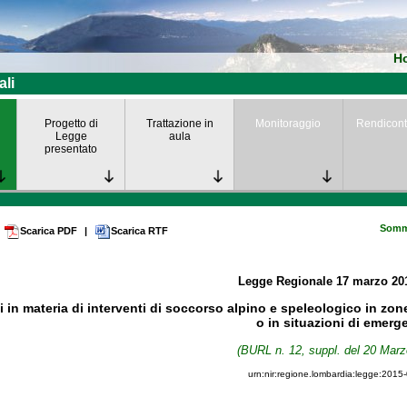
H
ali
Progetto di
Trattazione in
Monitoraggio
Rendicont
Legge
aula
presentato
Somm
Scarica PDF
|
Scarica RTF
Legge Regionale
17 marzo 2
i in materia di interventi di soccorso alpino e speleologico in zo
o in situazioni di emerg
(BURL n. 12, suppl. del 20 Marz
urn:nir:regione.lombardia:legge:2015