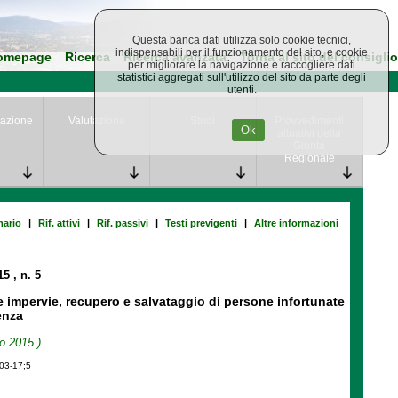
Questa banca dati utilizza solo cookie tecnici,
indispensabili per il funzionamento del sito, e cookie
omepage
Ricerca
Ricerca avanzata
Torna al sito del consiglio
per migliorare la navigazione e raccogliere dati
statistici aggregati sull'utilizzo del sito da parte degli
utenti.
azione
Valutazione
Studi
Provvedimenti
Ok
attuativi della
Giunta
Regionale
ario
|
Rif. attivi
|
Rif. passivi
|
Testi previgenti
|
Altre informazioni
015
, n. 5
ne impervie, recupero e salvataggio di persone infortunate
enza
o 2015 )
-03-17;5