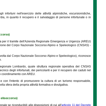
infortuni nell'esercizio delle attività alpinistiche, escursionistiche,
rdia, in quanto il recupero e il salvataggio di persone infortunate o in
occorso)
rdia per il tramite dell'Azienda Regionale Emergenza e Urgenza (AREU)
nzione del Corpo Nazionale Soccorso Alpino e Speleologico (CNSAS) -
tà svolta dal Corpo Nazionale Soccorso Alpino e Speleologico), riconosce
o.
egionale Lombardo, quale struttura regionale operativa del CNSAS
ecnico degli infortunati, dei pericolanti e per il recupero dei caduti nel
etto coordinamento con AREU.
e con l'intento di promuovere la cultura di un turismo responsabile,
lla sfera della propria attività formativa e divulgativa.
i elisoccorso)
nale se riconducibili alle disposizioni di cui all'
articolo 11 del Decreto