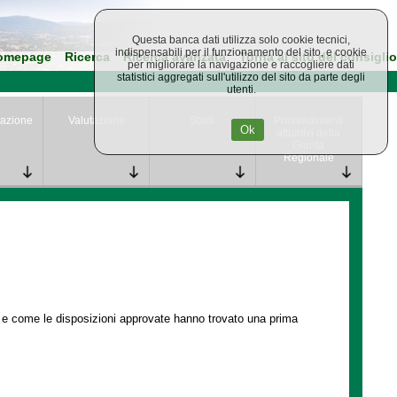
Questa banca dati utilizza solo cookie tecnici,
indispensabili per il funzionamento del sito, e cookie
omepage
Ricerca
Ricerca avanzata
Torna al sito del consiglio
per migliorare la navigazione e raccogliere dati
statistici aggregati sull'utilizzo del sito da parte degli
utenti.
azione
Valutazione
Studi
Provvedimenti
Ok
attuativi della
Giunta
Regionale
e e come le disposizioni approvate hanno trovato una prima