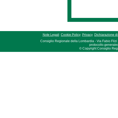
Note Legali
Cookie Policy
Privacy
Dichiarazione di 
Consiglio Regionale della Lombardia - Via Fabio Filzi
protocollo.generale
© Copyright Consiglio Region