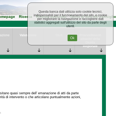
Questa banca dati utilizza solo cookie tecnici,
indispensabili per il funzionamento del sito, e cookie
omepage
Ricerca
Ricerca avanzata
Torna al sito del consiglio
per migliorare la navigazione e raccogliere dati
statistici aggregati sull'utilizzo del sito da parte degli
utenti.
azione
Valutazione
Studi
Provvedimenti
Ok
attuativi della
Giunta
Regionale
ssitano quasi sempre dell' emanazione di atti da parte
ità di intervento o che articolano puntualmente azioni,
.