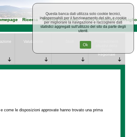
Questa banca dati utilizza solo cookie tecnici,
indispensabili per il funzionamento del sito, e cookie
omepage
Ricerca
Ricerca avanzata
Torna al sito del consiglio
per migliorare la navigazione e raccogliere dati
statistici aggregati sull'utilizzo del sito da parte degli
utenti.
azione
Valutazione
Studi
Provvedimenti
Ok
attuativi della
Giunta
Regionale
e e come le disposizioni approvate hanno trovato una prima