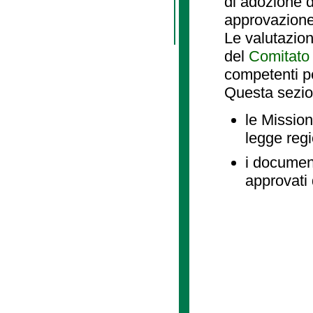
di adozione d
approvazione
Le valutazio
del
Comitato 
competenti p
Questa sezio
le Mission
legge reg
i document
approvati 