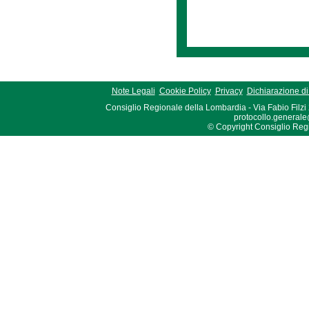
Note Legali
Cookie Policy
Privacy
Dichiarazione di 
Consiglio Regionale della Lombardia - Via Fabio Filzi
protocollo.generale
© Copyright Consiglio Region