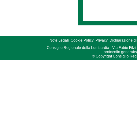
Note Legali
Cookie Policy
Privacy
Dichiarazione di 
Consiglio Regionale della Lombardia - Via Fabio Filzi
protocollo.generale
© Copyright Consiglio Region