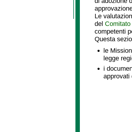
di adozione d
approvazione
Le valutazio
del
Comitato 
competenti p
Questa sezio
le Mission
legge reg
i document
approvati 