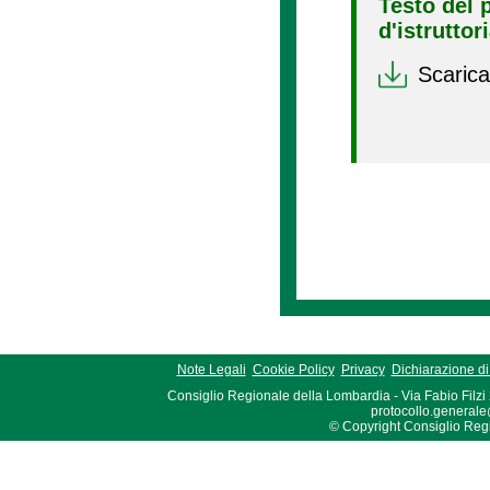
Testo del 
d'istruttor
Scarica
Note Legali
Cookie Policy
Privacy
Dichiarazione di 
Consiglio Regionale della Lombardia - Via Fabio Filzi
protocollo.generale
© Copyright Consiglio Region