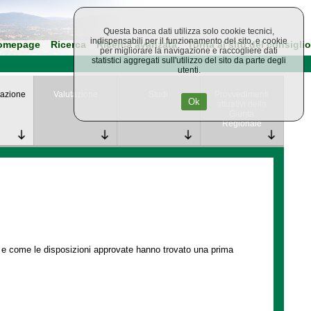
Questa banca dati utilizza solo cookie tecnici,
indispensabili per il funzionamento del sito, e cookie
omepage
Ricerca
Ricerca avanzata
Torna al sito del consiglio
per migliorare la navigazione e raccogliere dati
statistici aggregati sull'utilizzo del sito da parte degli
utenti.
azione
Valutazione
Studi
Provvedimenti
Ok
attuativi della
Giunta
Regionale
e e come le disposizioni approvate hanno trovato una prima