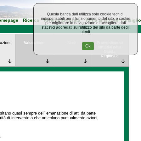
Questa banca dati utilizza solo cookie tecnici,
indispensabili per il funzionamento del sito, e cookie
omepage
Ricerca
Ricerca avanzata
Torna al sito del consiglio
per migliorare la navigazione e raccogliere dati
statistici aggregati sull'utilizzo del sito da parte degli
utenti.
azione
Valutazione
Studi
Provvedimenti
Ok
attuativi della
Giunta
Regionale
ssitano quasi sempre dell' emanazione di atti da parte
ità di intervento o che articolano puntualmente azioni,
.