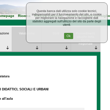
Questa banca dati utilizza solo cookie tecnici,
indispensabili per il funzionamento del sito, e cookie
omepage
Ricerca
Ricerca avanzata
Torna al sito del consiglio
per migliorare la navigazione e raccogliere dati
statistici aggregati sull'utilizzo del sito da parte degli
utenti.
azione
Valutazione
Studi
Provvedimenti
Ok
attuativi della
Giunta
Regionale
islatura
I DIDATTICI, SOCIALI E URBANI
 all'aula