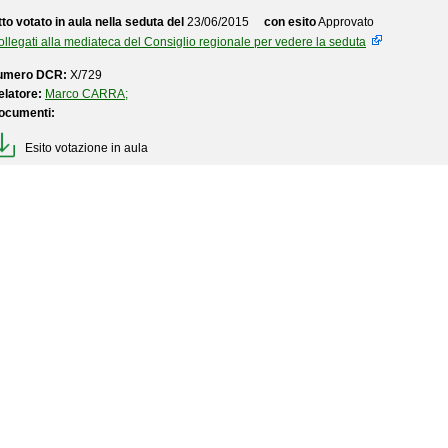
to votato in aula nella seduta del
23/06/2015
con esito
Approvato
llegati alla mediateca del Consiglio regionale per vedere la seduta
umero DCR:
X/729
elatore:
Marco CARRA;
ocumenti:
Esito votazione in aula