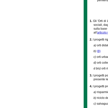
penitenz
1.
Gli 'Orti d
sociali, da
sulla base 
all'
articolo 
2.
I progetti r
a)
orti didat
b)
(8)
c)
orti urba
d)
orti collet
d bis)
orti 
3.
I progetti 
presente l
4.
I progetti p
a)
risparmi
b)
riciclo d
c)
salvaguar