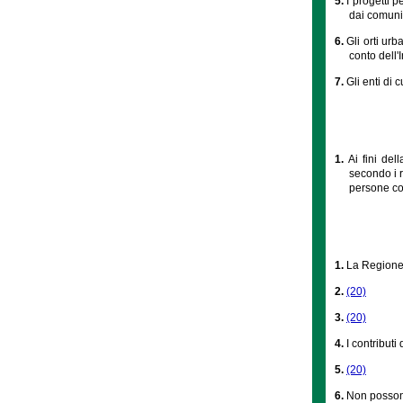
5.
I progetti p
dai comuni 
6.
Gli orti ur
conto dell'
7.
Gli enti di c
1.
Ai fini del
secondo i r
persone con
1.
La Regione c
2.
(20)
3.
(20)
4.
I contributi 
5.
(20)
6.
Non possono 