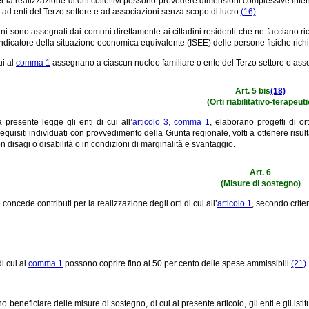
er la realizzazione di orti collettivi possono prevedere dimensioni complessive inferi
ad enti del Terzo settore e ad associazioni senza scopo di lucro.
(16)
bani sono assegnati dai comuni direttamente ai cittadini residenti che ne facciano ri
Indicatore della situazione economica equivalente (ISEE) delle persone fisiche richi
ui al
comma 1
assegnano a ciascun nucleo familiare o ente del Terzo settore o asso
Art. 5 bis
(18)
(Orti riabilitativo-terapeuti
la presente legge gli enti di cui all’
articolo 3, comma 1
, elaborano progetti di o
equisiti individuati con provvedimento della Giunta regionale, volti a ottenere risulta
 disagi o disabilità o in condizioni di marginalità e svantaggio.
Art. 6
(Misure di sostegno)
oncede contributi per la realizzazione degli orti di cui all’
articolo 1
, secondo criter
di cui al
comma 1
possono coprire fino al 50 per cento delle spese ammissibili.
(21)
beneficiare delle misure di sostegno, di cui al presente articolo, gli enti e gli isti