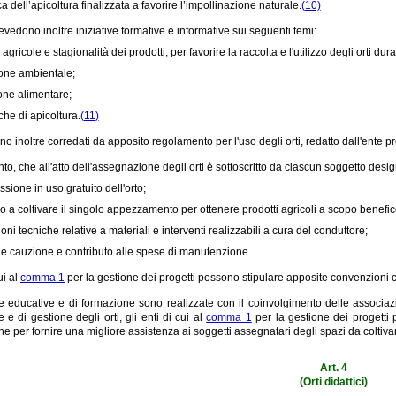
ca dell’apicoltura finalizzata a favorire l’impollinazione naturale.
(10)
revedono inoltre iniziative formative e informative sui seguenti temi:
agricole e stagionalità dei prodotti, per favorire la raccolta e l'utilizzo degli orti dura
one ambientale;
ne alimentare;
che di apicoltura.
(11)
ono inoltre corredati da apposito regolamento per l'uso degli orti, redatto dall'ente 
nto, che all'atto dell'assegnazione degli orti è sottoscritto da ciascun soggetto des
sione in uso gratuito dell'orto;
o a coltivare il singolo appezzamento per ottenere prodotti agricoli a scopo benefico
oni tecniche relative a materiali e interventi realizzabili a cura del conduttore;
e cauzione e contributo alle spese di manutenzione.
ui al
comma 1
per la gestione dei progetti possono stipulare apposite convenzioni co
ve educative e di formazione sono realizzate con il coinvolgimento delle associazi
e e di gestione degli orti, gli enti di cui al
comma 1
per la gestione dei progetti 
 per fornire una migliore assistenza ai soggetti assegnatari degli spazi da coltiva
Art. 4
(Orti didattici)