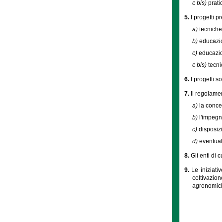
c bis)
prati
5.
I progetti p
a)
tecniche 
b)
educazi
c)
educazio
c bis)
tecni
6.
I progetti s
7.
Il regolame
a)
la conces
b)
l'impegn
c)
disposizi
d)
eventual
8.
Gli enti di c
9.
Le iniziati
coltivazion
agronomiche