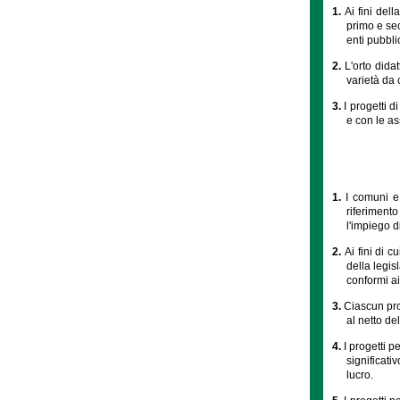
1.
Ai fini dell
primo e sec
enti pubbli
2.
L'orto dida
varietà da 
3.
I progetti di
e con le as
1.
I comuni e 
riferimento
l'impiego di
2.
Ai fini di c
della legis
conformi ai 
3.
Ciascun pro
al netto de
4.
I progetti p
significat
lucro.