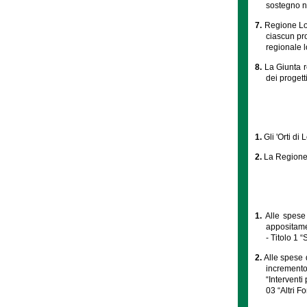
sostegno ne
7.
Regione Lom
ciascun pro
regionale 
8.
La Giunta r
dei progett
1.
Gli 'Orti d
2.
La Regione 
1.
Alle spese 
appositamen
- Titolo 1 
2.
Alle spese d
incremento
“Interventi
03 “Altri F