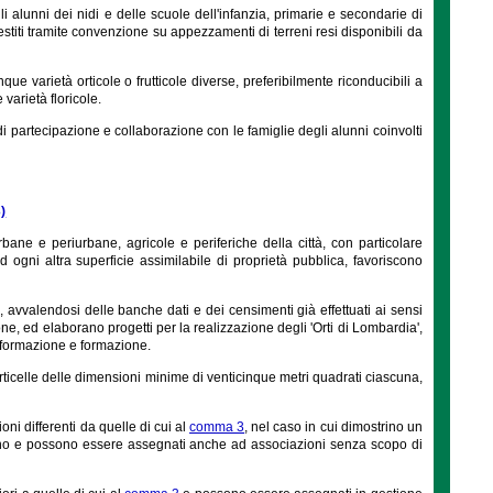
gli alunni dei nidi e delle scuole dell'infanzia, primarie e secondarie di
estiti tramite convenzione su appezzamenti di terreni resi disponibili da
e varietà orticole o frutticole diverse, preferibilmente riconducibili a
varietà floricole.
partecipazione e collaborazione con le famiglie degli alunni coinvolti
)
urbane e periurbane, agricole e periferiche della città, con particolare
 ed ogni altra superficie assimilabile di proprietà pubblica, favoriscono
 avvalendosi delle banche dati e dei censimenti già effettuati ai sensi
one, ed elaborano progetti per la realizzazione degli 'Orti di Lombardia',
 informazione e formazione.
rticelle delle dimensioni minime di venticinque metri quadrati ciascuna,
ni differenti da quelle di cui al
comma 3
, nel caso in cui dimostrino un
rbano e possono essere assegnati anche ad associazioni senza scopo di