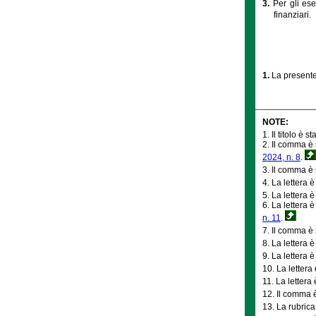
3.
Per gli es
finanziari.
1.
La presente
NOTE:
1. Il titolo è s
2. Il comma è 
2024, n. 8
.
3. Il comma è 
4. La lettera è
5. La lettera è
6. La lettera è
n. 11
.
7. Il comma è 
8. La lettera è
9. La lettera è
10. La lettera 
11. La lettera 
12. Il comma è
13. La rubrica