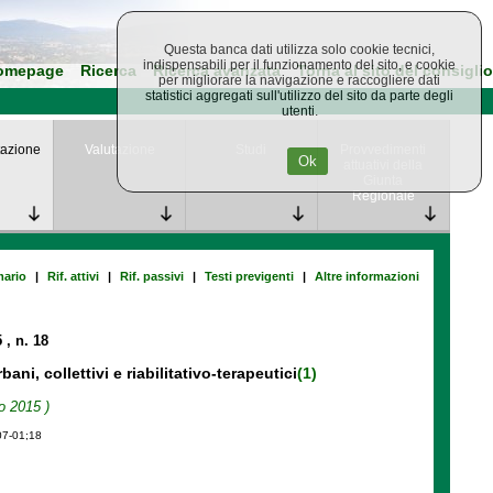
Questa banca dati utilizza solo cookie tecnici,
indispensabili per il funzionamento del sito, e cookie
omepage
Ricerca
Ricerca avanzata
Torna al sito del consiglio
per migliorare la navigazione e raccogliere dati
statistici aggregati sull'utilizzo del sito da parte degli
utenti.
azione
Valutazione
Studi
Provvedimenti
Ok
attuativi della
Giunta
Regionale
ario
|
Rif. attivi
|
Rif. passivi
|
Testi previgenti
|
Altre informazioni
5
, n. 18
bani, collettivi e riabilitativo-terapeutici
(1)
o 2015 )
07-01;18