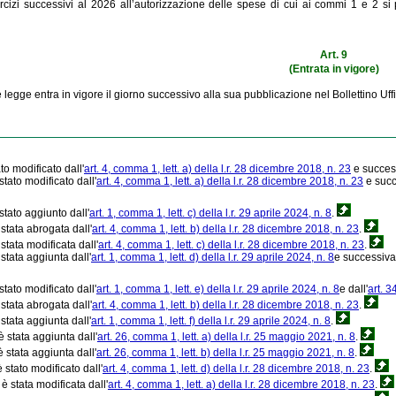
ercizi successivi al 2026 all’autorizzazione delle spese di cui ai commi 1 e 2 si
Art. 9
(Entrata in vigore)
 legge entra in vigore il giorno successivo alla sua pubblicazione nel Bollettino Uf
tato modificato dall'
art. 4, comma 1, lett. a) della l.r. 28 dicembre 2018, n. 23
e succes
stato modificato dall'
art. 4, comma 1, lett. a) della l.r. 28 dicembre 2018, n. 23
e succ
stato aggiunto dall'
art. 1, comma 1, lett. c) della l.r. 29 aprile 2024, n. 8
.
 stata abrogata dall'
art. 4, comma 1, lett. b) della l.r. 28 dicembre 2018, n. 23
.
 stata modificata dall'
art. 4, comma 1, lett. c) della l.r. 28 dicembre 2018, n. 23
.
 stata aggiunta dall'
art. 1, comma 1, lett. d) della l.r. 29 aprile 2024, n. 8
e successiva
stato modificato dall'
art. 1, comma 1, lett. e) della l.r. 29 aprile 2024, n. 8
e dall'
art. 3
 stata abrogata dall'
art. 4, comma 1, lett. b) della l.r. 28 dicembre 2018, n. 23
.
 stata aggiunta dall'
art. 1, comma 1, lett. f) della l.r. 29 aprile 2024, n. 8
.
è stata aggiunta dall'
art. 26, comma 1, lett. a) della l.r. 25 maggio 2021, n. 8
.
è stata aggiunta dall'
art. 26, comma 1, lett. b) della l.r. 25 maggio 2021, n. 8
.
 stato modificato dall'
art. 4, comma 1, lett. d) della l.r. 28 dicembre 2018, n. 23
.
 è stata modificata dall'
art. 4, comma 1, lett. a) della l.r. 28 dicembre 2018, n. 23
.