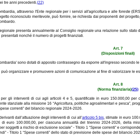
i tre anni precedenti.
(22)
bardia, attraverso l'Ente regionale per i servizi all'agricoltura e alle foreste (ER
getto riconosciuto meritevole, può fornire, se richiesta dai proponenti del progetto, u
lombardo.
egionale presenta annualmente al Consiglio regionale una relazione sullo stato di
i presentati nonché il numero di progetti finanziati.
Art. 7
(Disposizioni finali)
i Lombardia' sono dotati di apposito contrassegno da esporre all'ingresso secondo le
può organizzare e promuovere azioni di comunicazione al fine di valorizzare le esp
Art. 8
(Norma finanziaria)
(25)
per gli interventi di cui agli articoli 4 e 5, quantificate in euro 150.000,00 per
te stanziate alla missione 16 “Agricoltura, politiche agroalimentari e pesca”, pr
“Spese correnti” del bilancio regionale 2024-2026.
erivanti dall’attuazione degli interventi di cui all’
articolo 5 bis
, stimate in euro 100
 di euro 100.000,00, per ciascuna annualità del triennio 2024-2026, della missi
 per soggetti a rischio di esclusione sociale” - Titolo 1 “Spese correnti” e corris
ondi” - Titolo 1 “Spese correnti” dello stato di previsione delle spese del bilancio 2