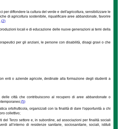
ci per diffondere la cultura del verde e dell'agricoltura, sensibilizzare le
iche di agricoltura sostenibile, riqualificare aree abbandonate, favorire
.
(2)
 produzioni locali e di educazione delle nuove generazioni ai temi della
erapeutici per gli anziani, le persone con disabilità, disagi gravi o che
ni con enti o aziende agricole, destinate alla formazione degli studenti a
riche delle città che contribuiscono al recupero di aree abbandonate o
contemporaneo;
(5)
atica ortofrutticola, organizzati con la finalità di dare l'opportunità a chi
ro collettivo;
ti del Terzo settore e, in subordine, ad associazioni per finalità sociali
 all’interno di residenze sanitarie, sociosanitarie, sociali, istituti