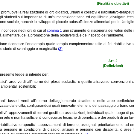
(Finalità e obiettivi)
romuove la realizzazione di orti didattici, urbani e collettivi e riabilitativo-terapeuti
gli studenti sull'importanza di un'alimentazione sana ed equilibrata, divulgare tecn
one sociale, nonché lo sviluppo di piccole autosufficienze alimentari per le famiglie
riconosce negli orti di cui al
comma 1
uno strumento di riscoperta dei valori delle
tà alimentare, della promozione della biodiversità e del rispetto dell'ambiente.
one riconosce l’ortoterapia quale terapia complementare utile ai fini riabilitativo-t
 storie di svantaggio e marginalità.
(3)
Art. 2
(Definizioni)
a presente legge si intende per:
dattici': aree verdi all'interno dei plessi scolastici o gestite attraverso convenzio
 ambientali sostenibili;
rbani': tasselli verdi all'interno dell'agglomerato cittadino o nelle aree perife
lizzate dalle città, configurandosi quali innovativi elementi del paesaggio urbano 
lettivi': appezzamenti di terreni gestiti da associazioni, individuati quale luogo di pr
n orto e non ha sufficienti conoscenze tecniche di beneficiare dei prodotti di un lavo
 ‘riabilitativo-terapeutici’: appezzamenti di terreno, assegnati prioritariamente ad en
 persone in condizioni di disagio, anziani e persone con disabilità, o aree verdi