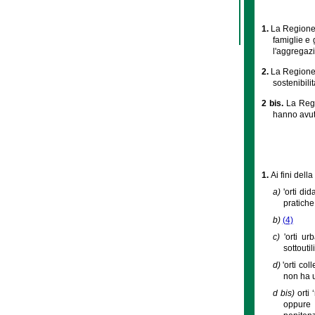
1.
La Regione p
famiglie e 
l'aggregazi
2.
La Regione 
sostenibili
2 bis.
La Regi
hanno avuto
1.
Ai fini dell
a)
'orti di
pratiche
b)
(4)
c)
'orti u
sottouti
d)
'orti col
non ha u
d bis)
orti
oppure a