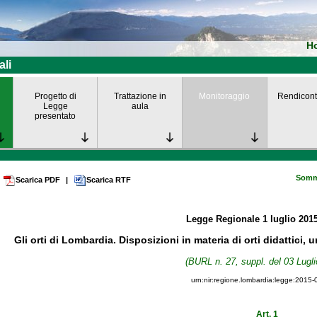
H
ali
Progetto di
Trattazione in
Monitoraggio
Rendicont
Legge
aula
presentato
Somm
Scarica PDF
|
Scarica RTF
Legge Regionale
1 luglio 201
Gli orti di Lombardia. Disposizioni in materia di orti didattici, ur
(BURL n. 27, suppl. del 03 Lugli
urn:nir:regione.lombardia:legge:2015-
Art. 1