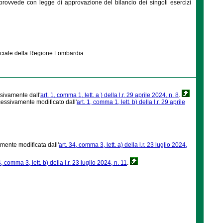
 provvede con legge di approvazione del bilancio dei singoli esercizi
ficiale della Regione Lombardia.
sivamente dall'
art. 1, comma 1, lett. a ) della l.r. 29 aprile 2024, n. 8
.
essivamente modificato dall'
art. 1, comma 1, lett. b) della l.r. 29 aprile
mente modificata dall'
art. 34, comma 3, lett. a) della l.r. 23 luglio 2024,
4, comma 3, lett. b) della l.r. 23 luglio 2024, n. 11
.