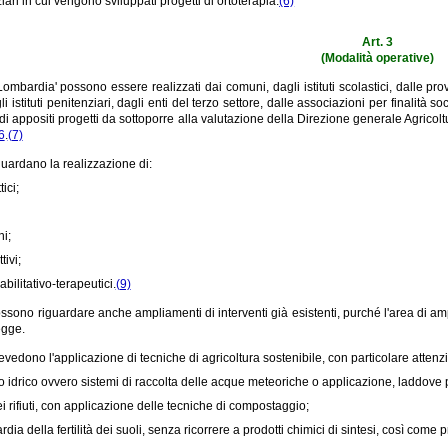
iari in cui vengono sviluppati progetti di ortoterapia.
(6)
Art. 3
(Modalità operative)
i Lombardia' possono essere realizzati dai comuni, dagli istituti scolastici, dalle pr
gli istituti penitenziari, dagli enti del terzo settore, dalle associazioni per finalità 
di appositi progetti da sottoporre alla valutazione della Direzione generale Agricol
6
.
(7)
iguardano la realizzazione di:
tici;
ni;
tivi;
riabilitativo-terapeutici.
(9)
possono riguardare anche ampliamenti di interventi già esistenti, purché l'area di a
egge.
revedono l'applicazione di tecniche di agricoltura sostenibile, con particolare attenz
o idrico ovvero sistemi di raccolta delle acque meteoriche o applicazione, laddove po
ei rifiuti, con applicazione delle tecniche di compostaggio;
dia della fertilità dei suoli, senza ricorrere a prodotti chimici di sintesi, così come 