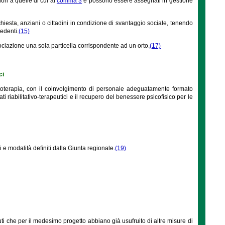
ori a quelle di cui al
comma 3
e possono essere assegnati in gestione
chiesta, anziani o cittadini in condizione di svantaggio sociale, tenendo
edenti.
(15)
ciazione una sola particella corrispondente ad un orto.
(17)
ci
rtoterapia, con il coinvolgimento di personale adeguatamente formato
ti riabilitativo-terapeutici e il recupero del benessere psicofisico per le
i e modalità definiti dalla Giunta regionale.
(19)
tuti che per il medesimo progetto abbiano già usufruito di altre misure di