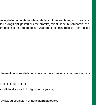
ovince, dalle comunità montane, dalle strutture sanitarie, sociosanitarie,
sociali e dagli enti gestori di aree protette, aventi sede in Lombardia che,
tura della Giunta regionale, si avvalgono delle misure di sostegno di cui
mpliamento non sia di dimensioni inferiori a quelle minime previste dalla
ione ai seguenti temi:
ssibile, di sistemi di irrigazione a goccia;
previsto, ad esempio, nell'agricoltura biologica;