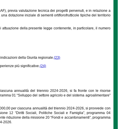
SAF), previa valutazione tecnica dei progetti pervenuti, e in relazione a
na dotazione iniziale di sementi ortiflorofrutticole tipiche del territorio
 attuazione della presente legge contenente, in particolare, il numero
 indicazioni della Giunta regionale.
(23)
erienze più significative.
(24)
 ciascuna annualità del triennio 2024-2026, si fa fronte con le risorse
ogramma 01 “Sviluppo del settore agricolo e del sistema agroalimentare”
.000,00 per ciascuna annualità del triennio 2024-2026, si provvede con
one 12 “Diritti Sociali, Politiche Sociali e Famiglia”, programma 04
pondente riduzione della missione 20 “Fondi e accantonamenti”, programma
024-2026.