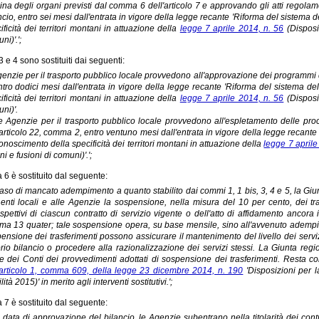
na degli organi previsti dal comma 6 dell'articolo 7 e approvando gli atti regolam
ncio, entro sei mesi dall'entrata in vigore della legge recante 'Riforma del sistema
ificità dei territori montani in attuazione della
legge 7 aprile 2014, n. 56
(Disposiz
ni)'.';
 e 4 sono sostituiti dai seguenti:
genzie per il trasporto pubblico locale provvedono all'approvazione dei programmi d
ntro dodici mesi dall'entrata in vigore della legge recante 'Riforma del sistema d
ificità dei territori montani in attuazione della
legge 7 aprile 2014, n. 56
(Disposiz
ni)'.
e Agenzie per il trasporto pubblico locale provvedono all'espletamento delle proce
'articolo 22, comma 2, entro ventuno mesi dall'entrata in vigore della legge recant
iconoscimento della specificità dei territori montani in attuazione della
legge 7 aprile
ni e fusioni di comuni)'.';
 6 è sostituito dal seguente:
caso di mancato adempimento a quanto stabilito dai commi 1, 1 bis, 3, 4 e 5, la Giun
 enti locali e alle Agenzie la sospensione, nella misura del 10 per cento, dei tras
ispettivi di ciascun contratto di servizio vigente o dell'atto di affidamento ancora
a 13 quater; tale sospensione opera, su base mensile, sino all'avvenuto adempimen
ensione dei trasferimenti possono assicurare il mantenimento del livello dei servizi
rio bilancio o procedere alla razionalizzazione dei servizi stessi. La Giunta re
e dei Conti dei provvedimenti adottati di sospensione dei trasferimenti. Resta c
articolo 1, comma 609, della legge 23 dicembre 2014, n. 190
'Disposizioni per l
lità 2015)' in merito agli interventi sostitutivi.';
 7 è sostituito dal seguente:
a data di approvazione del bilancio, le Agenzie subentrano nella titolarità dei contratt