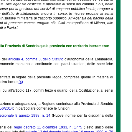
ta. Alle Agenzie costituite e operative ai sensi del comma 1 bis, nelle
sorse per la gestione dei servizi di trasporto pubblico locale, erogate a
 o dell'atto di affidamento ancora in corso, le risorse erogate ai sensi
istrative in materia di trasporto pubblico. All'Agenzia del bacino della
cui al presente comma erogate alla Città metropolitana di Milano, alle
i e Pavia.'.
della Provincia di Sondrio quale provincia con territorio interamente
 dell'
articolo 4, comma 3, dello Statuto
d'autonomia della Lombardia,
nteramente montano e confinante con paesi stranieri, delle specifiche
 entrata in vigore della presente legge, comprese quelle in materia di
ativa locale.
(4)
cui all'articolo 117, commi terzo e quarto, della Costituzione, ai sensi
enziazione e adeguatezza, la Regione conferisce alla Provincia di Sondrio
 56/2014
; in particolare conferisce le funzioni:
regionale 8 agosto 1998, n. 14
(Nuove norme per la disciplina della
sensi del
regio decreto 11 dicembre 1933, n. 1775
(Testo unico delle
re previste dall'
articolo 12 del decreto legislativo 16 marzo 1999, n. 79