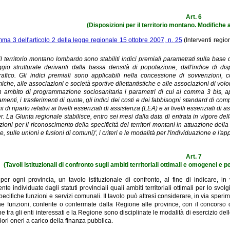
Art. 6
(Disposizioni per il territorio montano. Modifiche a
ma 3 dell'articolo 2 della legge regionale 15 ottobre 2007, n. 25
(Interventi regio
 il territorio montano lombardo sono stabiliti indici premiali parametrati sulla base 
gio strutturale derivanti dalla bassa densità di popolazione, dall'indice di dispe
fico. Gli indici premiali sono applicabili nella concessione di sovvenzioni, contr
che, alle associazioni e società sportive dilettantistiche e alle associazioni di vol
In ambito di programmazione sociosanitaria i parametri di cui al comma 3 bis, ap
amenti, i trasferimenti di quote, gli indici dei costi e dei fabbisogni standard di c
i di riparto relativi ai livelli essenziali di assistenza (LEA) e ai livelli essenziali di
r. La Giunta regionale stabilisce, entro sei mesi dalla data di entrata in vigore d
zioni per il riconoscimento della specificità dei territori montani in attuazione dell
e, sulle unioni e fusioni di comuni)', i criteri e le modalità per l'individuazione e l'ap
Art. 7
(Tavoli istituzionali di confronto sugli ambiti territoriali ottimali e omogenei e 
o, per ogni provincia, un tavolo istituzionale di confronto, al fine di indicar
te individuate dagli statuti provinciali quali ambiti territoriali ottimali per lo sv
specifiche funzioni e servizi comunali. Il tavolo può altresì considerare, in via sperim
che funzioni, conferite o confermate dalla Regione alle province, con il concors
 tra gli enti interessati e la Regione sono disciplinate le modalità di esercizio d
iori oneri a carico della finanza pubblica.