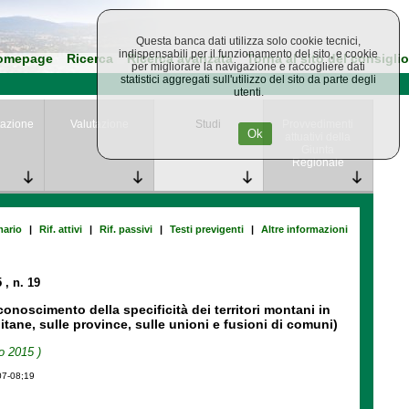
Questa banca dati utilizza solo cookie tecnici,
indispensabili per il funzionamento del sito, e cookie
omepage
Ricerca
Ricerca avanzata
Torna al sito del consiglio
per migliorare la navigazione e raccogliere dati
statistici aggregati sull'utilizzo del sito da parte degli
utenti.
azione
Valutazione
Studi
Provvedimenti
Ok
attuativi della
Giunta
Regionale
ario
|
Rif. attivi
|
Rif. passivi
|
Testi previgenti
|
Altre informazioni
5
, n. 19
conoscimento della specificità dei territori montani in
itane, sulle province, sulle unioni e fusioni di comuni)
o 2015 )
07-08;19