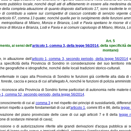
porto pubblico locale, nonché degli atti di affidamento in essere alla medesima da
 della completa attuazione di quanto disposto dall'articolo 17, sono trasferite le ri
lo di contributo a valere sui corrispettivi di ciascun contratto di servizio vigente
'articolo 67, comma 13 quater, nonché quelle per lo svolgimento delle funzioni ammin
à metropolitana di Milano, Monza e Brianza, Lodi e Pavia spettano le risorse di 
ince di Monza e Brianza, Lodi e Pavia e ai comuni capoluogo di Milano, Monza, Lod
Art. 5
ento, ai sensi dell'
articolo 1, comma 3, della legge 56/2014
, della specificità 
montano)
 in attuazione dell'
articolo 1, comma 3, secondo periodo, della legge 56/2014
e
la specificità della Provincia di Sondrio in considerazione del suo territorio i
iche geografiche e idrografiche, nonché delle locali tradizioni storico-culturali.
fermate in capo alla Provincia di Sondrio le funzioni già conferite alla data di
, foreste, caccia e pesca di cui all'allegato A, nonché le funzioni di polizia amministr
riconosce alla Provincia di Sondrio forme particolari di autonomia nelle materie di 
lo 1, comma 52, secondo periodo, della legge 56/2014
.
riconoscimento di cui al
comma 3
e nel rispetto dei principi di sussidiarietà, differ
eriori rispetto a quelle fondamentali di cui all'
articolo 1
, commi 85 e 86, della
legge
ovazione del piano provinciale delle cave di cui agli articoli 7 e 8 della
legge 
ione di sostanze minerali di cava);
essione o di autorizzazione riferite alle grandi derivazioni d'acqua pubblica ai 
ioni di legge sulle acque e impianti elettrici), compresa l'applicazione delle procedu