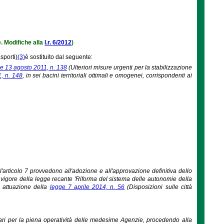
e. Modifiche alla
l.r. 6/2012
)
sporti)
(3)
è sostituito dal seguente:
ge 13 agosto 2011, n. 138
(Ulteriori misure urgenti per la stabilizzazione
, n. 148
, in sei bacini territoriali ottimali e omogenei, corrispondenti ai
ell'articolo 7 provvedono all'adozione e all'approvazione definitiva dello
n vigore della legge recante 'Riforma del sistema delle autonomie della
in attuazione della
legge 7 aprile 2014, n. 56
(Disposizioni sulle città
essari per la piena operatività delle medesime Agenzie, procedendo alla