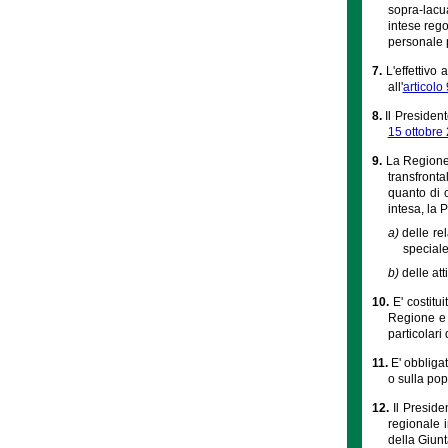
sopra-lacua
intese rego
personale p
7.
L'effettivo
all'
articolo
8.
Il Presiden
15 ottobre 
9.
La Regione 
transfront
quanto di 
intesa, la 
a)
delle re
speciale
b)
delle att
10.
E' costitu
Regione e d
particolari
11.
E' obbliga
o sulla pop
12.
Il Preside
regionale i
della Giunt