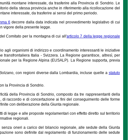
munità montane interessate, da trasferire alla Provincia di Sondrio. Le
torio della stessa provincia anche in riferimento alla ricollocazione del
tane interessate, da trasferire ai sensi del primo periodo.
mma 6
decorre dalla data indicata nel provvedimento legislativo di cui
in vigore della presente legge.
 del Comitato per la montagna di cui all'
articolo 7 della legge regionale
 agli organismi di indirizzo e coordinamento interessanti le iniziative
ransfrontaliera Italia - Svizzera. La Regione garantisce, altresì, per
egionale per la Regione Alpina (EUSALP). La Regione supporta, previa
di Bolzano, con regioni diverse dalla Lombardia, incluse quelle a
statuto
 con la Provincia di Sondrio.
ificità della Provincia di Sondrio, composto da tre rappresentanti della
e, di raccordo e di concertazione ai fini del conseguimento delle forme
inite con deliberazione della Giunta regionale.
ti di legge e alle proposte regolamentari con effetto diretto sul territorio
rmative regionali.
e senza oneri a carico del bilancio regionale, alle sedute della Giunta
tecipazione sono definite dal regolamento di funzionamento delle sedute