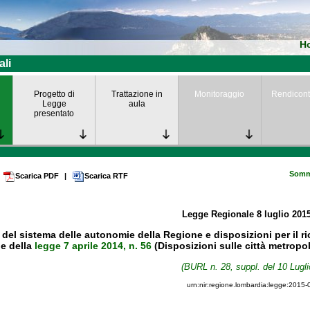
H
ali
Progetto di
Trattazione in
Monitoraggio
Rendicont
Legge
aula
presentato
Somm
Scarica PDF
|
Scarica RTF
Legge Regionale
8 luglio 201
del sistema delle autonomie della Regione e disposizioni per il ri
ne della
legge 7 aprile 2014, n. 56
(Disposizioni sulle città metropol
(BURL n. 28, suppl. del 10 Lugli
urn:nir:regione.lombardia:legge:2015-