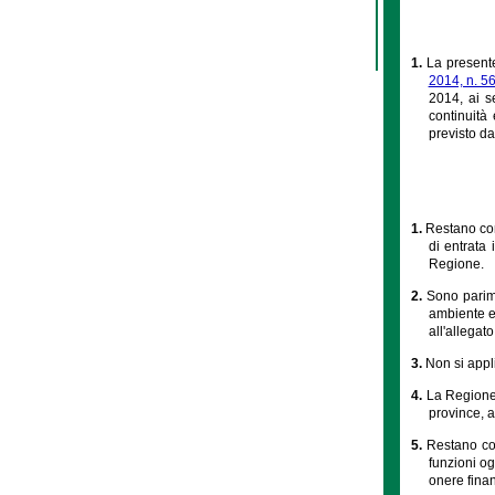
1.
La presente
2014, n. 5
2014, ai se
continuità
previsto dal
1.
Restano conf
di entrata 
Regione.
2.
Sono parime
ambiente ed
all'allegato
3.
Non si appli
4.
La Regione, 
province, as
5.
Restano con
funzioni og
onere finan