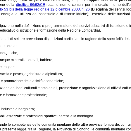
ione della
direttiva 96/92/CE
recante norme comuni per il mercato interno dell'ene
olo 53 bis della legge regionale 12 dicembre 2003, n. 26
(Disciplina dei servizi l
 di energia, di utilizzo del sottosuolo e di risorse idriche); l'esercizio delle funzio
;
cipazione nella definizione e programmazione dei servizi educativi di istruzione e f
educativo di istruzione e formazione della Regione Lombardia).
ionali di settore prevedono disposizioni particolari, in ragione della specificità del
el territorio;
energetiche;
acque minerali e termali, torbiere;
e trasporti;
caccia e pesca, agricoltura e alpicoltura;
 e promozione delle attività economiche;
azione dei beni culturali e ambientali, promozione e organizzazione di attività cultura
ne e formazione professionale;
 industria alberghiera;
bili attrezzate e professioni sportive inerenti alla montagna.
ndo le competenze delle comunità montane delle altre province lombarde, con una o 
a presente legge, tra la Regione, la Provincia di Sondrio, le comunità montane comp