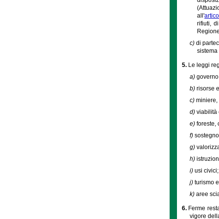
(Attuaz
all'
artic
rifiuti,
Regione
c)
di parte
sistema 
5.
Le leggi reg
a)
governo d
b)
risorse 
c)
miniere, 
d)
viabilità 
e)
foreste, 
f)
sostegno
g)
valorizz
h)
istruzio
i)
usi civici;
j)
turismo e
k)
aree scia
6.
Ferme resta
vigore dell