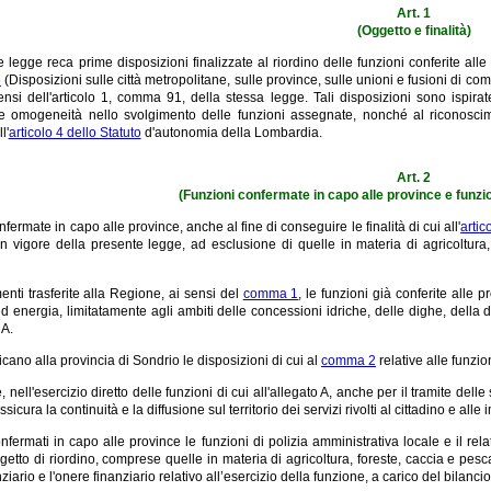
Art. 1
(Oggetto e finalità)
 legge reca prime disposizioni finalizzate al riordino delle funzioni conferite alle 
6
(Disposizioni sulle città metropolitane, sulle province, sulle unioni e fusioni di co
nsi dell'articolo 1, comma 91, della stessa legge. Tali disposizioni sono ispirate 
 e omogeneità nello svolgimento delle funzioni assegnate, nonché al riconoscimen
l'
articolo 4 dello Statuto
d'autonomia della Lombardia.
Art. 2
(Funzioni confermate in capo alle province e funzio
ermate in capo alle province, anche al fine di conseguire le finalità di cui all'
arti
in vigore della presente legge, ad esclusione di quelle in materia di agricoltura, 
nti trasferite alla Regione, ai sensi del
comma 1
, le funzioni già conferite alle 
 energia, limitatamente agli ambiti delle concessioni idriche, delle dighe, della des
 A.
cano alla provincia di Sondrio le disposizioni di cui al
comma 2
relative alle funzio
nell'esercizio diretto delle funzioni di cui all'allegato A, anche per il tramite delle
sicura la continuità e la diffusione sul territorio dei servizi rivolti al cittadino e alle
fermati in capo alle province le funzioni di polizia amministrativa locale e il rela
getto di riordino, comprese quelle in materia di agricoltura, foreste, caccia e pesca d
ziario e l'onere finanziario relativo all’esercizio della funzione, a carico del bilanci