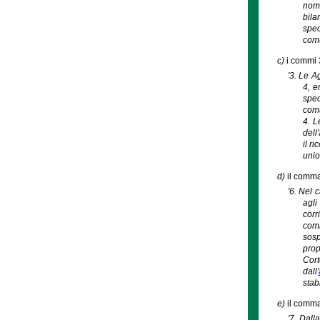
nomi
bila
spec
comu
c)
i commi 3
'3. Le A
4, e
spec
comu
4. L
dell
il r
unio
d)
il comma
'6. Nel 
agli
corr
comm
sosp
prop
Cort
dall'
stabi
e)
il comma
'7. Dall