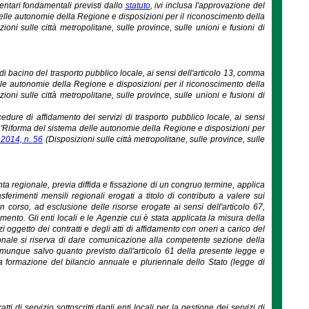
entari fondamentali previsti dallo
statuto
, ivi inclusa l'approvazione del
 delle autonomie della Regione e disposizioni per il riconoscimento della
ioni sulle città metropolitane, sulle province, sulle unioni e fusioni di
i bacino del trasporto pubblico locale, ai sensi dell'articolo 13, comma
elle autonomie della Regione e disposizioni per il riconoscimento della
ioni sulle città metropolitane, sulle province, sulle unioni e fusioni di
dure di affidamento dei servizi di trasporto pubblico locale, ai sensi
e 'Riforma del sistema delle autonomie della Regione e disposizioni per
 2014, n. 56
(Disposizioni sulle città metropolitane, sulle province, sulle
ta regionale, previa diffida e fissazione di un congruo termine, applica
ferimenti mensili regionali erogati a titolo di contributo a valere sui
 in corso, ad esclusione delle risorse erogate ai sensi dell'articolo 67,
to. Gli enti locali e le Agenzie cui è stata applicata la misura della
 oggetto dei contratti e degli atti di affidamento con oneri a carico del
gionale si riserva di dare comunicazione alla competente sezione della
omunque salvo quanto previsto dall'articolo 61 della presente legge e
a formazione del bilancio annuale e pluriennale dello Stato (legge di
i di servizio sottoscritti dagli enti locali per la gestione dei servizi di