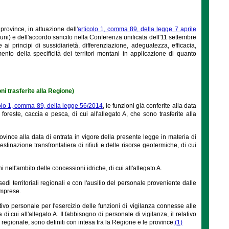
province, in attuazione dell'
articolo 1, comma 89, della legge 7 aprile
muni) e dell'accordo sancito nella Conferenza unificata dell'11 settembre
ai principi di sussidiarietà, differenziazione, adeguatezza, efficacia,
to della specificità dei territori montani in applicazione di quanto
ni trasferite alla Regione)
colo 1, comma 89, della legge 56/2014
, le funzioni già conferite alla data
foreste, caccia e pesca, di cui all'allegato A, che sono trasferite alla
province alla data di entrata in vigore della presente legge in materia di
tinazione transfrontaliera di rifiuti e delle risorse geotermiche, di cui
ni nell'ambito delle concessioni idriche, di cui all'allegato A.
 sedi territoriali regionali e con l'ausilio del personale proveniente dalle
 imprese.
tivo personale per l'esercizio delle funzioni di vigilanza connesse alle
i cui all'allegato A. Il fabbisogno di personale di vigilanza, il relativo
o regionale, sono definiti con intesa tra la Regione e le province.
(1)