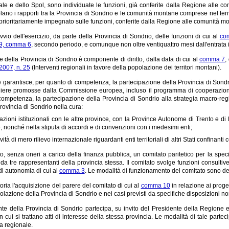
le e dello Spol, sono individuate le funzioni, già conferite dalla Regione alle co
lano i rapporti tra la Provincia di Sondrio e le comunità montane comprese nel terri
rioritariamente impegnato sulle funzioni, conferite dalla Regione alle comunità mon
 avvio dell'esercizio, da parte della Provincia di Sondrio, delle funzioni di cui al
co
 9, comma 6
, secondo periodo, e comunque non oltre ventiquattro mesi dall'entrata 
te della Provincia di Sondrio è componente di diritto, dalla data di cui al
comma 7
,
2007, n. 25
(Interventi regionali in favore della popolazione dei territori montani).
garantisce, per quanto di competenza, la partecipazione della Provincia di Sondrio
aliere promosse dalla Commissione europea, incluso il programma di cooperazione t
competenza, la partecipazione della Provincia di Sondrio alla strategia macro-r
Provincia di Sondrio nella cura:
lazioni istituzionali con le altre province, con la Province Autonome di Trento e 
, nonché nella stipula di accordi e di convenzioni con i medesimi enti;
ività di mero rilievo internazionale riguardanti enti territoriali di altri Stati confinanti
ito, senza oneri a carico della finanza pubblica, un comitato paritetico per la spec
a tre rappresentanti della provincia stessa. Il comitato svolge funzioni consultiv
 di autonomia di cui al
comma 3
. Le modalità di funzionamento del comitato sono def
toria l'acquisizione del parere del comitato di cui al
comma 10
in relazione ai proget
olazione della Provincia di Sondrio e nei casi previsti da specifiche disposizioni no
nte della Provincia di Sondrio partecipa, su invito del Presidente della Regione 
n cui si trattano atti di interesse della stessa provincia. Le modalità di tale par
a regionale.