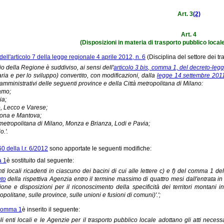
Art. 3
(2)
Art. 4
(Disposizioni in materia di trasporto pubblico local
ll'articolo 7 della legge regionale 4 aprile 2012, n. 6
(Disciplina del settore dei tra
torio della Regione è suddiviso, ai sensi dell'
articolo 3 bis, comma 1, del decreto-leg
aria e per lo sviluppo) convertito, con modificazioni, dalla
legge 14 settembre 2011
 amministrativi delle seguenti province e della Città metropolitana di Milano:
amo;
ia;
 Lecco e Varese;
ona e Mantova;
 metropolitana di Milano, Monza e Brianza, Lodi e Pavia;
o.'.
60 della l.r. 6/2012
sono apportate le seguenti modifiche:
 1
è sostituito dal seguente:
enti locali ricadenti in ciascuno dei bacini di cui alle lettere c) e f) del comma 1 d
uto
della rispettiva Agenzia entro il termine massimo di quattro mesi dall'entrata i
one e disposizioni per il riconoscimento della specificità dei territori montani 
opolitane, sulle province, sulle unioni e fusioni di comuni)'.';
comma 1
è inserito il seguente:
Gli enti locali e le Agenzie per il trasporto pubblico locale adottano gli atti nec