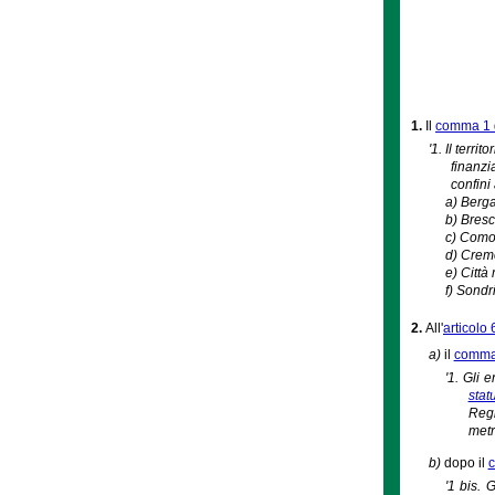
1.
Il
comma 1 de
'1. Il terri
finanzi
confini
a)
Berg
b)
Bresc
c)
Como,
d)
Crem
e)
Città
f)
Sondri
2.
All'
articolo 
a)
il
comma
'1. Gli 
stat
Regi
metr
b)
dopo il
'1 bis. 