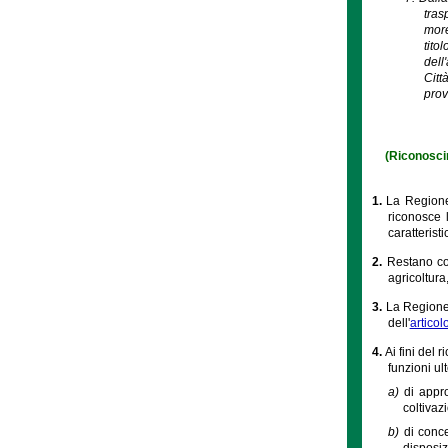
tras
more
tito
dell
Citt
prov
(Riconoscim
1.
La Regione,
riconosce 
caratterist
2.
Restano con
agricoltura
3.
La Regione 
dell'
artico
4.
Ai fini del 
funzioni ult
a)
di appr
coltivaz
b)
di conc
disposiz