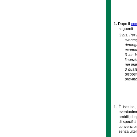
1.
Dopo il
com
seguenti:
'3 bis. Per
svantag
demogra
economi
3 ter. 
finanzi
nei pian
3 quate
disposi
provinc
1.
È istituit
eventualmen
ambiti, di 
di specifi
convenzione
senza ulter