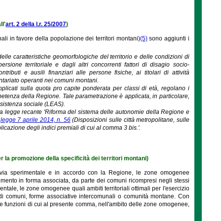
ll'
art. 2 della l.r. 25/2007
)
nali in favore della popolazione dei territori montani)
(5)
sono aggiunti i
delle caratteristiche geomorfologiche del territorio e delle condizioni di
rsione territoriale e dagli altri concorrenti fattori di disagio socio-
ibuti e ausili finanziari alle persone fisiche, ai titolari di attività
ontariato operanti nei comuni montani.
plicati sulla quota pro capite ponderata per classi di età, regolano i
ompetenza della Regione. Tale parametrazione è applicata, in particolare,
 assistenza sociale (LEAS).
ella legge recante 'Riforma del sistema delle autonomie della Regione e
a
legge 7 aprile 2014, n. 56
(Disposizioni sulle città metropolitane, sulle
plicazione degli indici premiali di cui al comma 3 bis.'.
per la promozione della specificità dei territori montani)
e, in via sperimentale e in accordo con la Regione, le zone omogenee
olgimento in forma associata, da parte dei comuni ricompresi negli stessi
entale, le zone omogenee quali ambiti territoriali ottimali per l'esercizio
o di comuni, forme associative intercomunali o comunità montane. Con
elle funzioni di cui al presente comma, nell'ambito delle zone omogenee,