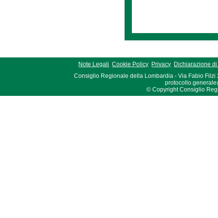
Note Legali
Cookie Policy
Privacy
Dichiarazione di 
Consiglio Regionale della Lombardia - Via Fabio Filzi
protocollo.generale
© Copyright Consiglio Region