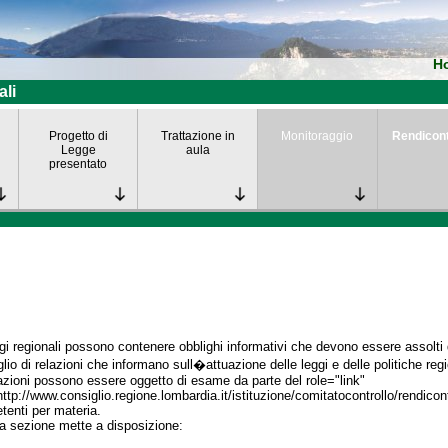
H
ali
Progetto di
Trattazione in
Monitoraggio
Rendicon
Legge
aula
presentato
gi regionali possono contenere obblighi informativi che devono essere assolti da
lio di relazioni che informano sull�attuazione delle leggi e delle politiche regi
azioni possono essere oggetto di esame da parte del role="link"
http://www.consiglio.regione.lombardia.it/istituzione/comitatocontrollo/rendico
enti per materia.
a sezione mette a disposizione: