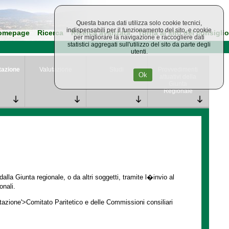
Questa banca dati utilizza solo cookie tecnici,
indispensabili per il funzionamento del sito, e cookie
omepage
Ricerca
Ricerca avanzata
Torna al sito del consiglio
per migliorare la navigazione e raccogliere dati
statistici aggregati sull'utilizzo del sito da parte degli
utenti.
tazione
Valutazione
Studi
Provvedimenti
Ok
attuativi della
Giunta
Regionale
lla Giunta regionale, o da altri soggetti, tramite l�invio al
onali.
ntazione'>Comitato Paritetico e delle Commissioni consiliari