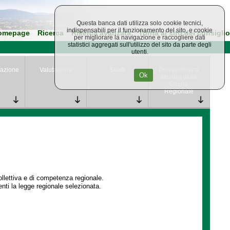
Questa banca dati utilizza solo cookie tecnici,
indispensabili per il funzionamento del sito, e cookie
omepage
Ricerca
Ricerca avanzata
Torna al sito del consiglio
per migliorare la navigazione e raccogliere dati
statistici aggregati sull'utilizzo del sito da parte degli
utenti.
azione
Valutazione
Studi
Provvedimenti
Ok
attuativi della
Giunta
Regionale
collettiva e di competenza regionale.
enti la legge regionale selezionata.