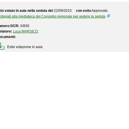
to votato in aula nella seduta del
22/09/2015
con esito
Approvato
llegati alla mediateca del Consiglio regionale per vedere la seduta
umero DCR:
X/830
elatore:
Luca MARSICO;
ocumenti:
Esito votazione in aula