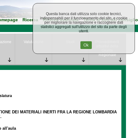
Questa banca dati utilizza solo cookie tecnici,
indispensabili per il funzionamento del sito, e cookie
omepage
Ricerca
Ricerca avanzata
Torna al sito del consiglio
per migliorare la navigazione e raccogliere dati
statistici aggregati sull'utilizzo del sito da parte degli
utenti.
azione
Valutazione
Studi
Provvedimenti
Ok
attuativi della
Giunta
Regionale
islatura
IONE DEI MATERIALI INERTI FRA LA REGIONE LOMBARDIA
.
 all'aula