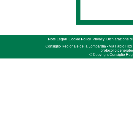
Note Legali
Cookie Policy
Privacy
Dichiarazione di 
Consiglio Regionale della Lombardia - Via Fabio Filzi
protocollo.generale
© Copyright Consiglio Region