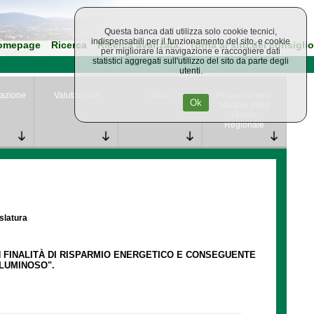
Questa banca dati utilizza solo cookie tecnici,
indispensabili per il funzionamento del sito, e cookie
omepage
Ricerca
Ricerca avanzata
Torna al sito del consiglio
per migliorare la navigazione e raccogliere dati
statistici aggregati sull'utilizzo del sito da parte degli
utenti.
azione
Valutazione
Studi
Provvedimenti
Ok
attuativi della
Giunta
Regionale
islatura
N FINALITÀ DI RISPARMIO ENERGETICO E CONSEGUENTE
 LUMINOSO".