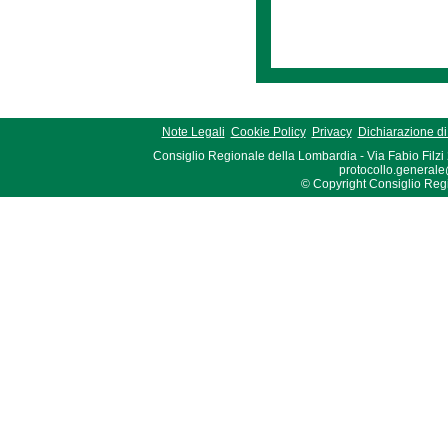
Note Legali
Cookie Policy
Privacy
Dichiarazione di 
Consiglio Regionale della Lombardia - Via Fabio Filzi
protocollo.generale
© Copyright Consiglio Region