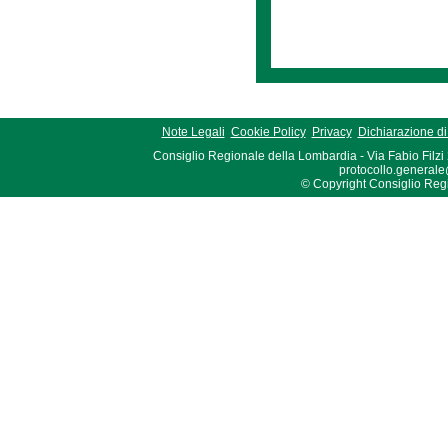
Note Legali
Cookie Policy
Privacy
Dichiarazione di 
Consiglio Regionale della Lombardia - Via Fabio Filzi
protocollo.generale
© Copyright Consiglio Region