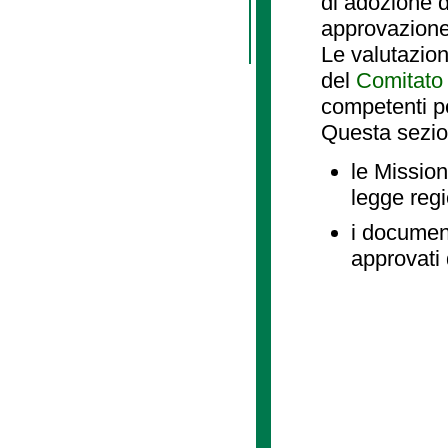
di adozione d
approvazione
Le valutazio
del
Comitato 
competenti p
Questa sezio
le Mission
legge reg
i document
approvati 