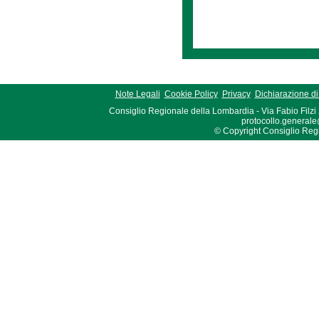
Note Legali
Cookie Policy
Privacy
Dichiarazione di 
Consiglio Regionale della Lombardia - Via Fabio Filzi
protocollo.generale
© Copyright Consiglio Region