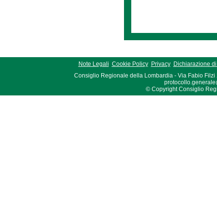
Note Legali
Cookie Policy
Privacy
Dichiarazione di 
Consiglio Regionale della Lombardia - Via Fabio Filzi
protocollo.generale
© Copyright Consiglio Region