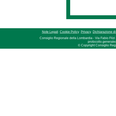
Note Legali
Cookie Policy
Privacy
Dichiarazione di 
Consiglio Regionale della Lombardia - Via Fabio Filzi
protocollo.generale
© Copyright Consiglio Region