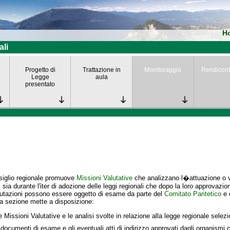
H
ali
Progetto di
Trattazione in
Monitoraggio
Rendicont
Legge
aula
presentato
siglio regionale promuove
Missioni Valutative
che analizzano l�attuazione o va
i
sia durante l'iter di adozione delle leggi regionali che dopo la loro approvazio
lutazioni possono essere oggetto di esame da parte del
Comitato Paritetico
e 
a sezione mette a disposizione:
e Missioni Valutative e le analisi svolte in relazione alla legge regionale selez
 documenti di esame e gli eventuali atti di indirizzo approvati dagli organismi c