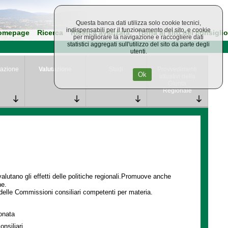
Questa banca dati utilizza solo cookie tecnici,
indispensabili per il funzionamento del sito, e cookie
omepage
Ricerca
Ricerca avanzata
Torna al sito del consiglio
per migliorare la navigazione e raccogliere dati
statistici aggregati sull'utilizzo del sito da parte degli
utenti.
azione
Valutazione
Studi
Provvedimenti
Ok
attuativi della
Giunta
Regionale
lutano gli effetti delle politiche regionali.Promuove anche
ne.
delle Commissioni consiliari competenti per materia.
ionata
onsiliari