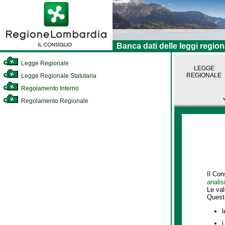
Banca dati delle leggi region
Legge Regionale
LEGGE
REGIONALE
Legge Regionale Statutaria
Regolamento Interno
Regolamento Regionale
Il Con
analis
Le va
Quest
l
i