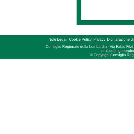
Note Legali
Cookie Policy
Privacy
Dichiarazione di 
Consiglio Regionale della Lombardia - Via Fabio Filzi
protocollo.generale
© Copyright Consiglio Region