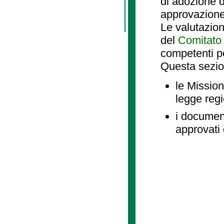
di adozione d
approvazione
Le valutazio
del
Comitato 
competenti p
Questa sezio
le Mission
legge reg
i document
approvati 