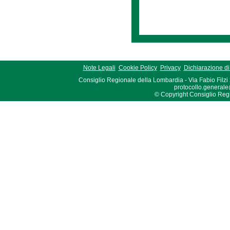
Note Legali
Cookie Policy
Privacy
Dichiarazione di 
Consiglio Regionale della Lombardia - Via Fabio Filzi
protocollo.generale
© Copyright Consiglio Region