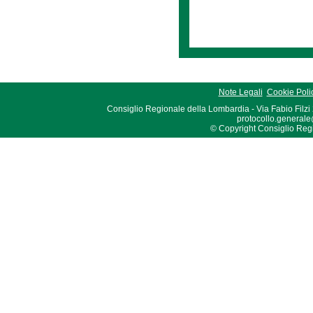
Note Legali
Cookie Poli
Consiglio Regionale della Lombardia - Via Fabio Filzi
protocollo.generale
© Copyright Consiglio Region