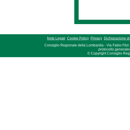
Note Legali
Cookie Policy
Privacy
Dichiarazione di 
Consiglio Regionale della Lombardia - Via Fabio Filzi
protocollo.generale
© Copyright Consiglio Region