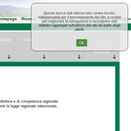
Questa banca dati utilizza solo cookie tecnici,
indispensabili per il funzionamento del sito, e cookie
omepage
Ricerca
Ricerca avanzata
Torna al sito del consiglio
per migliorare la navigazione e raccogliere dati
statistici aggregati sull'utilizzo del sito da parte degli
utenti.
azione
Valutazione
Studi
Provvedimenti
Ok
attuativi della
Giunta
Regionale
collettiva e di competenza regionale.
enti la legge regionale selezionata.