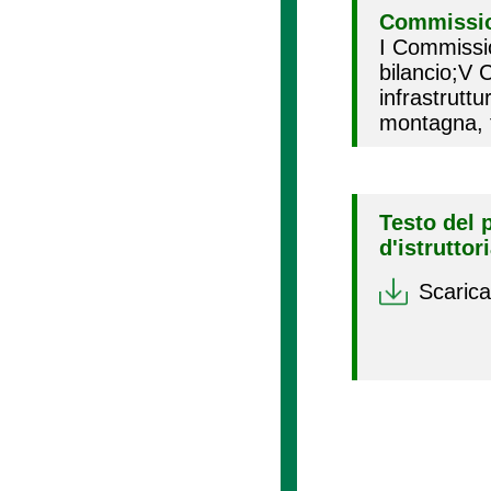
Commissio
I Commissi
bilancio;V 
infrastrutt
montagna, f
Testo del 
d'istruttor
Scarica