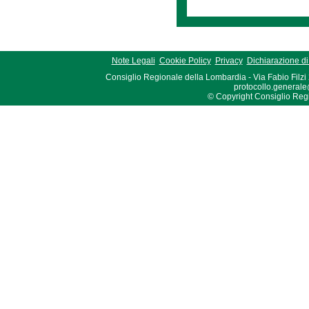
Note Legali
Cookie Policy
Privacy
Dichiarazione di 
Consiglio Regionale della Lombardia - Via Fabio Filzi
protocollo.generale
© Copyright Consiglio Region