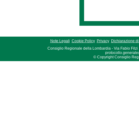
Note Legali
Cookie Policy
Privacy
Dichiarazione di 
Consiglio Regionale della Lombardia - Via Fabio Filzi
protocollo.generale
© Copyright Consiglio Region