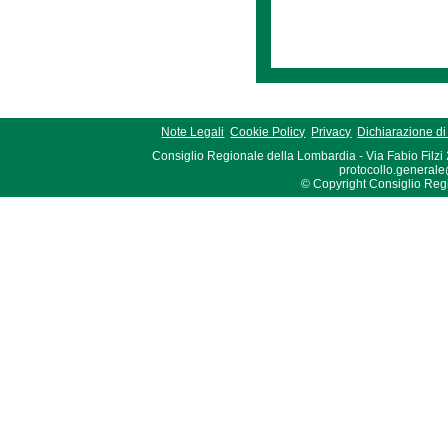
Note Legali
Cookie Policy
Privacy
Dichiarazione di 
Consiglio Regionale della Lombardia - Via Fabio Filzi
protocollo.generale
© Copyright Consiglio Region