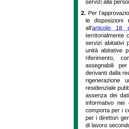
servizi alla pers
2.
Per l'approvazio
le disposizioni
all'
articolo 18 d
territorialmente 
servizi abitativ
unità abitative p
riferimento, c
assegnabili pe
derivanti dalla r
rigenerazione u
residenziale pubb
assenza dei dati
informativo nei
comporta per i co
per i direttori g
di lavoro secondo