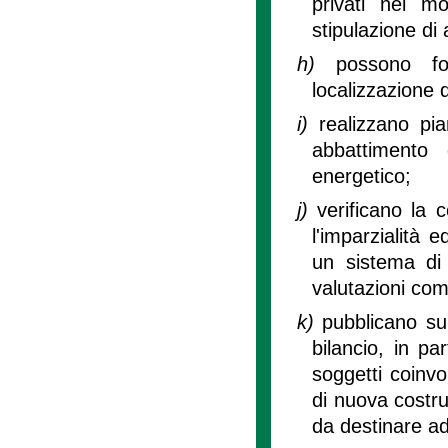
privati nei mo
stipulazione di
h)
possono fo
localizzazione de
i)
realizzano pia
abbattimento 
energetico;
j)
verificano la 
l'imparzialità 
un sistema di 
valutazioni comp
k)
pubblicano sul
bilancio, in par
soggetti coinvol
di nuova costruz
da destinare ad 