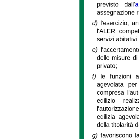
previsto dall'
a
assegnazione rel
d)
l'esercizio, 
l'ALER compete
servizi abitativi
e)
l'accertament
delle misure di
privato;
f)
le funzioni a
agevolata per
compresa l'aut
edilizio rea
l'autorizzazion
edilizia agevol
della titolarità 
g)
favoriscono l