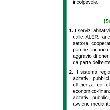
incolpevole.
(S
1.
I servizi abitati
dalle ALER, anch
settore, cooperat
purché l'incarico
aggravio di oneri 
da parte dell'ente
2.
Il sistema regi
abitativi pubbl
efficienza ed ef
economico-finanz
abitativi pubblic
avviene mediante