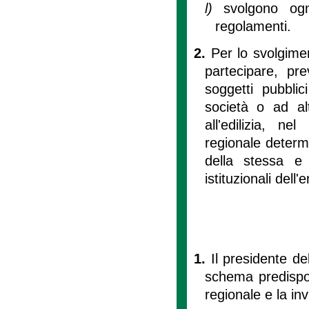
l)
svolgono ogn
regolamenti.
2.
Per lo svolgimen
partecipare, pre
soggetti pubblic
società o ad al
all'edilizia, ne
regionale determin
della stessa e g
istituzionali dell'e
1.
Il presidente d
schema predispos
regionale e la in