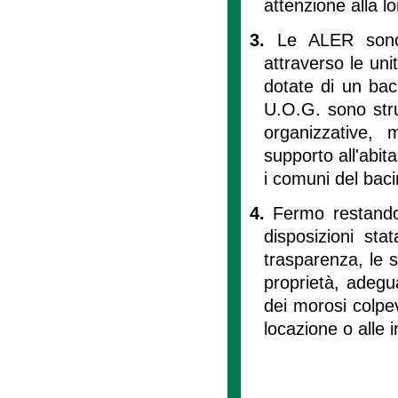
attenzione alla l
3.
Le ALER sono 
attraverso le uni
dotate di un baci
U.O.G. sono stru
organizzative, 
supporto all'abit
i comuni del bacin
4.
Fermo restando
disposizioni sta
trasparenza, le s
proprietà, adegua
dei morosi colpev
locazione o alle 