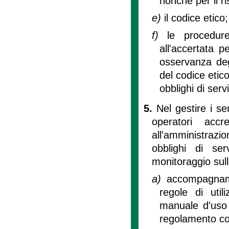
nonché per il ri
e)
il codice etico;
f)
le procedur
all'accertata p
osservanza degl
del codice etic
obblighi di serv
5.
Nel gestire i se
operatori accr
all'amministrazio
obblighi di ser
monitoraggio sull
a)
accompagnamen
regole di util
manuale d'uso d
regolamento co