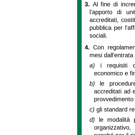
3.
Al fine di incre
l'apporto di un
accreditati, cost
pubblica per l'af
sociali.
4.
Con regolament
mesi dall'entrata 
a)
i requisiti 
economico e fin
b)
le procedur
accreditati ad e
provvedimento 
c)
gli standard rel
d)
le modalità p
organizzativo,