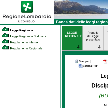
Banca dati delle leggi region
Legge Regionale
LEGGE
Progetto
REGIONALE
di Legge
Legge Regionale Statutaria
presentato
Regolamento Interno
Regolamento Regionale
Stampa
|
Scarica RTF
Le
Discip
(BU
ur