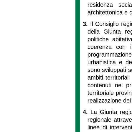
residenza soci
architettonica e d
3.
Il Consiglio re
della Giunta reg
politiche abitati
coerenza con i
programmazione
urbanistica e del
sono sviluppati s
ambiti territorial
contenuti nel pr
territoriale provi
realizzazione de
4.
La Giunta region
regionale attrav
linee di interven