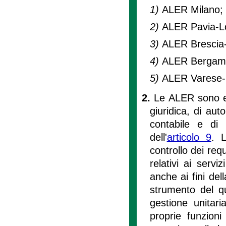
1)
ALER Milano;
2)
ALER Pavia-Lo
3)
ALER Brescia
4)
ALER Bergamo
5)
ALER Varese-
2.
Le ALER sono en
giuridica, di aut
contabile e di
dell'
articolo 9
. L
controllo dei re
relativi ai servi
anche ai fini del
strumento del qu
gestione unitaria
proprie funzioni