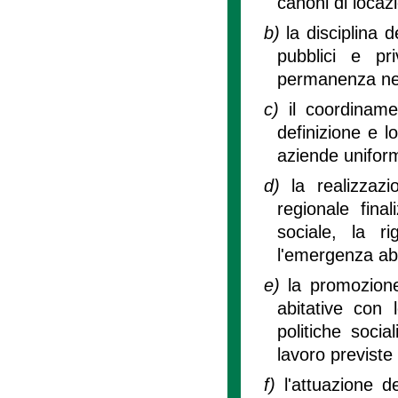
canoni di locaz
b)
la disciplina 
pubblici e pri
permanenza ne
c)
il coordiname
definizione e l
aziende uniform
d)
la realizzaz
regionale final
sociale, la r
l'emergenza abi
e)
la promozione
abitative con l
politiche socia
lavoro previste
f)
l'attuazione de