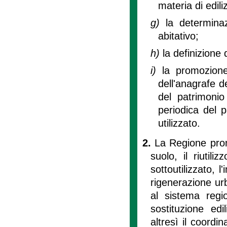
materia di ediliz
g)
la determina
abitativo;
h)
la definizione 
i)
la promozion
dell'anagrafe de
del patrimonio 
periodica del 
utilizzato.
2.
La Regione prom
suolo, il riutili
sottoutilizzato, l
rigenerazione urb
al sistema region
sostituzione edi
altresì il coordi