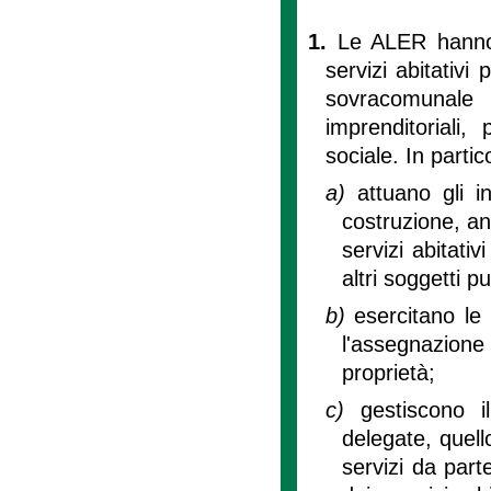
1.
Le ALER hanno 
servizi abitativ
sovracomunale
imprenditoriali,
sociale. In parti
a)
attuano gli i
costruzione, an
servizi abitativ
altri soggetti pu
b)
esercitano le
l'assegnazione d
proprietà;
c)
gestiscono i
delegate, quello
servizi da parte