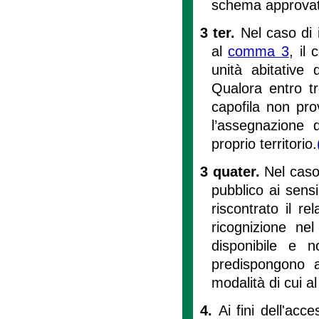
schema approvato
3 ter.
Nel caso di 
al
comma 3
, il
unità abitative 
Qualora entro tr
capofila non pr
l’assegnazione d
proprio territorio.
3 quater.
Nel caso
pubblico ai sens
riscontrato il re
ricognizione nel
disponibile e no
predispongono a
modalità di cui a
4.
Ai fini dell'acc