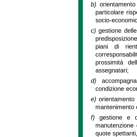
b)
orientamento
particolare risp
socio-economic
c)
gestione delle
predisposizion
piani di rien
corresponsabil
prossimità del
assegnatari;
d)
accompagnam
condizione econ
e)
orientamento e
mantenimento de
f)
gestione e c
manutenzione or
quote spettanti,