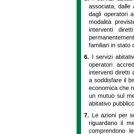
associata, dalle
dagli operatori ac
modalità previs
interventi diret
permanentemente 
familiari in stato
6.
I servizi abitat
operatori accredi
interventi diretti
a soddisfare il b
economica che no
un mutuo sul mer
abitativo pubblico
7.
Le azioni per s
riguardano il mer
comprendono le 