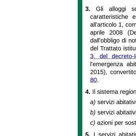
3.
Gli alloggi 
caratteristiche 
all'articolo 1, c
aprile 2008 (Def
dall'obbligo di no
del Trattato isti
3, del decreto
l'emergenza abi
2015), convertit
80
.
4.
Il sistema regiona
a)
servizi abitativ
b)
servizi abitativ
c)
azioni per sos
5.
I servizi abita