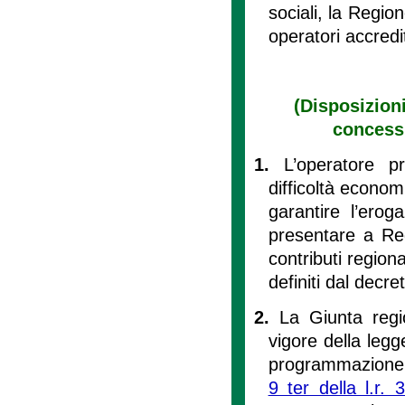
sociali, la Regio
operatori accredi
(Disposizioni
concessi
1.
L’operatore 
difficoltà econom
garantire l’erog
presentare a Reg
contributi regiona
definiti dal decre
2.
La Giunta regi
vigore della legg
programmazione e
9 ter della l.r.