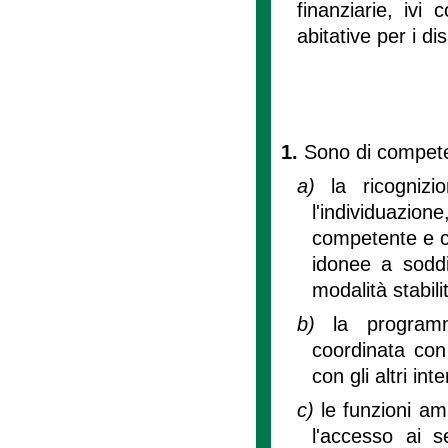
finanziarie, ivi
abitative per i dis
1.
Sono di compet
a)
la ricognizi
l'individuazi
competente e con
idonee a soddis
modalità stabili
b)
la programm
coordinata con 
con gli altri in
c)
le funzioni am
l'accesso ai se