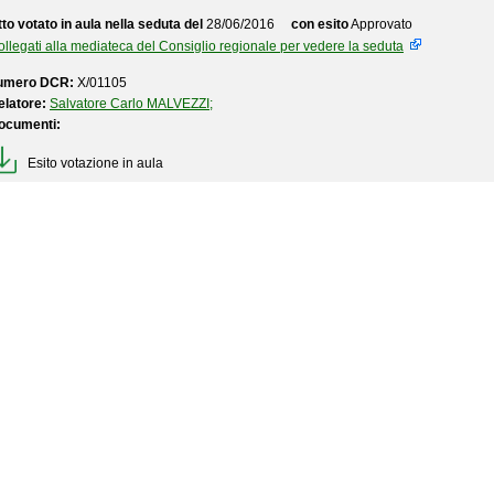
to votato in aula nella seduta del
28/06/2016
con esito
Approvato
llegati alla mediateca del Consiglio regionale per vedere la seduta
umero DCR:
X/01105
elatore:
Salvatore Carlo MALVEZZI;
ocumenti:
Esito votazione in aula