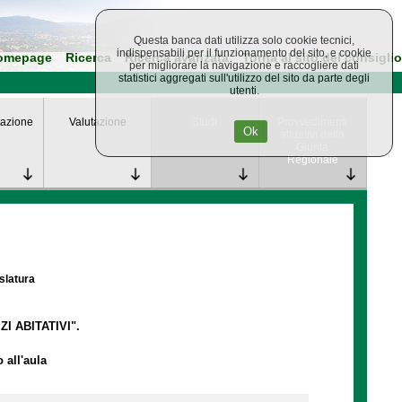
Questa banca dati utilizza solo cookie tecnici,
indispensabili per il funzionamento del sito, e cookie
omepage
Ricerca
Ricerca avanzata
Torna al sito del consiglio
per migliorare la navigazione e raccogliere dati
statistici aggregati sull'utilizzo del sito da parte degli
utenti.
azione
Valutazione
Studi
Provvedimenti
Ok
attuativi della
Giunta
Regionale
islatura
I ABITATIVI".
 all'aula